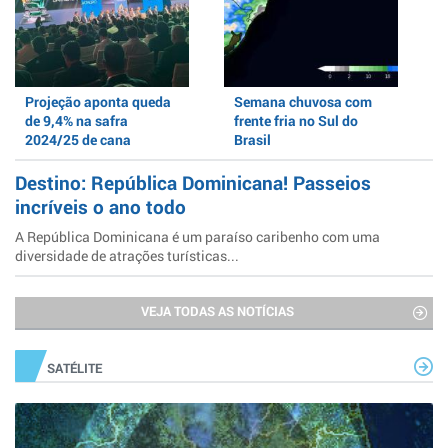
Projeção aponta queda
Semana chuvosa com
de 9,4% na safra
frente fria no Sul do
2024/25 de cana
Brasil
Destino: República Dominicana! Passeios
incríveis o ano todo
A República Dominicana é um paraíso caribenho com uma
diversidade de atrações turísticas...
VEJA TODAS AS NOTÍCIAS
SATÉLITE