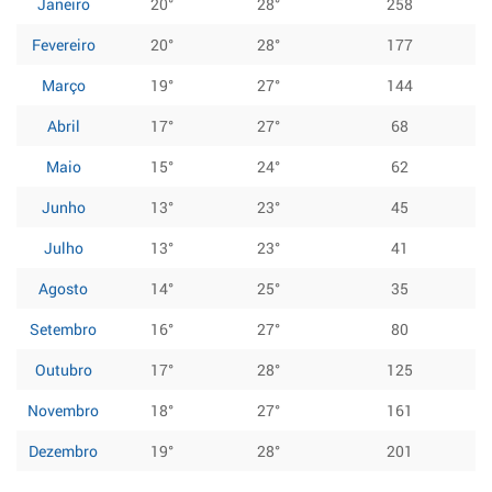
Janeiro
20°
28°
258
Fevereiro
20°
28°
177
Março
19°
27°
144
Abril
17°
27°
68
Maio
15°
24°
62
Junho
13°
23°
45
Julho
13°
23°
41
Agosto
14°
25°
35
Setembro
16°
27°
80
Outubro
17°
28°
125
Novembro
18°
27°
161
Dezembro
19°
28°
201