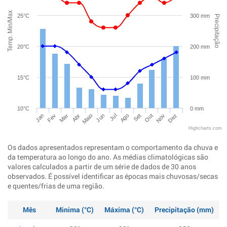
Temp. Min/Max
25°C
300 mm
Precipitação
20°C
200 mm
15°C
100 mm
10°C
0 mm
Jan
Abr
Jul
Out
Mar
Jun
Set
Dez
Fev
Maio
Ago
Nov
Highcharts.com
Os dados apresentados representam o comportamento da chuva e
da temperatura ao longo do ano. As médias climatológicas são
valores calculados a partir de um série de dados de 30 anos
observados. É possível identificar as épocas mais chuvosas/secas
e quentes/frias de uma região.
Mês
Minima (°C)
Máxima (°C)
Precipitação (mm)