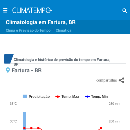
Climatologia em Fartura, BR
>
Clima e Previsão do Tempo
Climática
Climatologia e histórico de previsão do tempo em Fartura,
BR
Fartura - BR
Precipitação
Temp. Max
Temp. Min
35°C
250 mm
30°C
200 mm