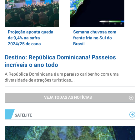
Projeção aponta queda
Semana chuvosa com
de 9,4% na safra
frente fria no Sul do
2024/25 de cana
Brasil
Destino: República Dominicana! Passeios
incríveis o ano todo
A República Dominicana é um paraíso caribenho com uma
diversidade de atrações turísticas...
VEJA TODAS AS NOTÍCIAS
SATÉLITE