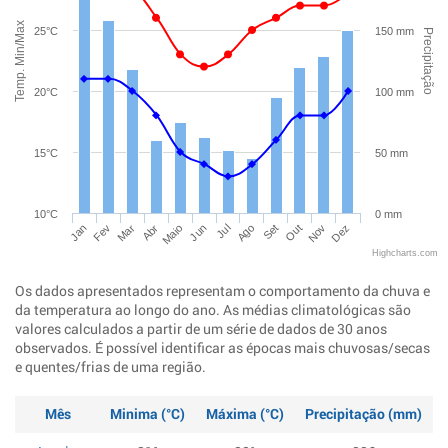
Temp. Min/Max
25°C
150 mm
Precipitação
20°C
100 mm
15°C
50 mm
10°C
0 mm
Jan
Abr
Jul
Out
Mar
Jun
Set
Dez
Fev
Maio
Ago
Nov
Highcharts.com
Os dados apresentados representam o comportamento da chuva e
da temperatura ao longo do ano. As médias climatológicas são
valores calculados a partir de um série de dados de 30 anos
observados. É possível identificar as épocas mais chuvosas/secas
e quentes/frias de uma região.
Mês
Minima (°C)
Máxima (°C)
Precipitação (mm)