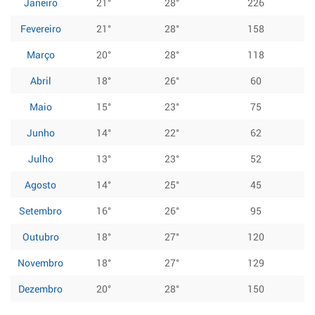
Janeiro
21°
28°
226
Fevereiro
21°
28°
158
Março
20°
28°
118
Abril
18°
26°
60
Maio
15°
23°
75
Junho
14°
22°
62
Julho
13°
23°
52
Agosto
14°
25°
45
Setembro
16°
26°
95
Outubro
18°
27°
120
Novembro
18°
27°
129
Dezembro
20°
28°
150