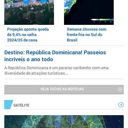
Projeção aponta queda
Semana chuvosa com
de 9,4% na safra
frente fria no Sul do
2024/25 de cana
Brasil
Destino: República Dominicana! Passeios
incríveis o ano todo
A República Dominicana é um paraíso caribenho com uma
diversidade de atrações turísticas...
VEJA TODAS AS NOTÍCIAS
SATÉLITE