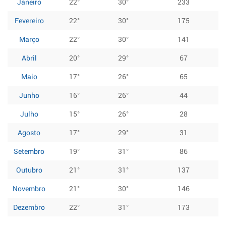
Janeiro
22°
30°
233
Fevereiro
22°
30°
175
Março
22°
30°
141
Abril
20°
29°
67
Maio
17°
26°
65
Junho
16°
26°
44
Julho
15°
26°
28
Agosto
17°
29°
31
Setembro
19°
31°
86
Outubro
21°
31°
137
Novembro
21°
30°
146
Dezembro
22°
31°
173