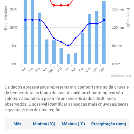
Temp. Min/Max
25°C
150 mm
Precipitação
20°C
100 mm
15°C
50 mm
10°C
0 mm
Jan
Abr
Jul
Out
Mar
Jun
Set
Dez
Fev
Maio
Ago
Nov
Highcharts.com
Os dados apresentados representam o comportamento da chuva e
da temperatura ao longo do ano. As médias climatológicas são
valores calculados a partir de um série de dados de 30 anos
observados. É possível identificar as épocas mais chuvosas/secas
e quentes/frias de uma região.
Mês
Minima (°C)
Máxima (°C)
Precipitação (mm)