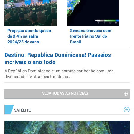
Projeção aponta queda
Semana chuvosa com
de 9,4% na safra
frente fria no Sul do
2024/25 de cana
Brasil
Destino: República Dominicana! Passeios
incríveis o ano todo
A República Dominicana é um paraíso caribenho com uma
diversidade de atrações turísticas...
VEJA TODAS AS NOTÍCIAS
SATÉLITE