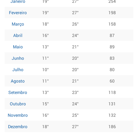
Janeiro
19°
27°
254
Fevereiro
19°
27°
198
Março
18°
26°
158
Abril
16°
24°
87
Maio
13°
21°
89
Junho
11°
20°
83
Julho
10°
20°
80
Agosto
11°
21°
60
Setembro
13°
23°
118
Outubro
15°
24°
131
Novembro
16°
25°
132
Dezembro
18°
27°
186