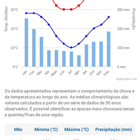
Temp. Min/Max
20°C
300 mm
Precipitação
15°C
200 mm
10°C
100 mm
5°C
0 mm
Jan
Abr
Jul
Out
Mar
Jun
Set
Dez
Fev
Maio
Ago
Nov
Highcharts.com
Os dados apresentados representam o comportamento da chuva e
da temperatura ao longo do ano. As médias climatológicas são
valores calculados a partir de um série de dados de 30 anos
observados. É possível identificar as épocas mais chuvosas/secas
e quentes/frias de uma região.
Mês
Minima (°C)
Máxima (°C)
Precipitação (mm)