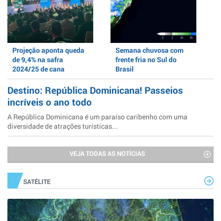
Projeção aponta queda
Semana chuvosa com
de 9,4% na safra
frente fria no Sul do
2024/25 de cana
Brasil
Destino: República Dominicana! Passeios
incríveis o ano todo
A República Dominicana é um paraíso caribenho com uma
diversidade de atrações turísticas...
VEJA TODAS AS NOTÍCIAS
SATÉLITE