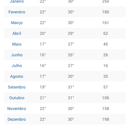
Janeiro
22°
30°
250
Fevereiro
22°
30°
180
Março
22°
30°
161
Abril
20°
29°
62
Maio
17°
27°
45
Junho
16°
26°
26
Julho
16°
27°
16
Agosto
17°
30°
20
Setembro
19°
31°
57
Outubro
21°
31°
106
Novembro
22°
30°
158
Dezembro
22°
30°
198