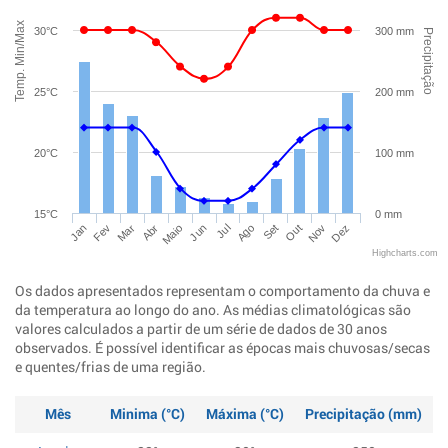
Temp. Min/Max
30°C
300 mm
Precipitação
25°C
200 mm
20°C
100 mm
15°C
0 mm
Jan
Abr
Jul
Out
Mar
Jun
Set
Dez
Fev
Maio
Ago
Nov
Highcharts.com
Os dados apresentados representam o comportamento da chuva e
da temperatura ao longo do ano. As médias climatológicas são
valores calculados a partir de um série de dados de 30 anos
observados. É possível identificar as épocas mais chuvosas/secas
e quentes/frias de uma região.
Mês
Minima (°C)
Máxima (°C)
Precipitação (mm)