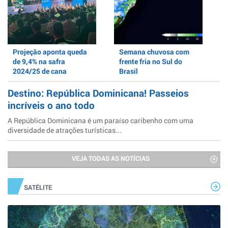
Projeção aponta queda
Semana chuvosa com
de 9,4% na safra
frente fria no Sul do
2024/25 de cana
Brasil
Destino: República Dominicana! Passeios
incríveis o ano todo
A República Dominicana é um paraíso caribenho com uma
diversidade de atrações turísticas...
VEJA TODAS AS NOTÍCIAS
SATÉLITE