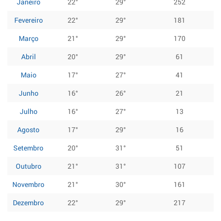
Janeiro
22°
29°
252
Fevereiro
22°
29°
181
Março
21°
29°
170
Abril
20°
29°
61
Maio
17°
27°
41
Junho
16°
26°
21
Julho
16°
27°
13
Agosto
17°
29°
16
Setembro
20°
31°
51
Outubro
21°
31°
107
Novembro
21°
30°
161
Dezembro
22°
29°
217