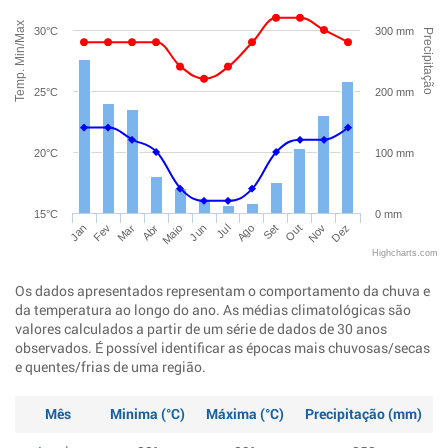
Temp. Min/Max
30°C
300 mm
Precipitação
25°C
200 mm
20°C
100 mm
15°C
0 mm
Jan
Abr
Jul
Out
Mar
Jun
Set
Dez
Fev
Maio
Ago
Nov
Highcharts.com
Os dados apresentados representam o comportamento da chuva e
da temperatura ao longo do ano. As médias climatológicas são
valores calculados a partir de um série de dados de 30 anos
observados. É possível identificar as épocas mais chuvosas/secas
e quentes/frias de uma região.
Mês
Minima (°C)
Máxima (°C)
Precipitação (mm)