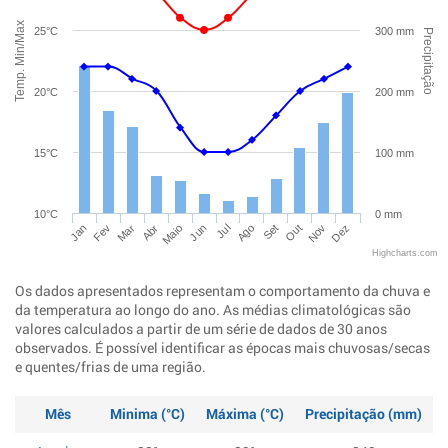
Temp. Min/Max
25°C
300 mm
Precipitação
20°C
200 mm
15°C
100 mm
10°C
0 mm
Jan
Abr
Jul
Out
Mar
Jun
Set
Dez
Fev
Maio
Ago
Nov
Highcharts.com
Os dados apresentados representam o comportamento da chuva e
da temperatura ao longo do ano. As médias climatológicas são
valores calculados a partir de um série de dados de 30 anos
observados. É possível identificar as épocas mais chuvosas/secas
e quentes/frias de uma região.
Mês
Minima (°C)
Máxima (°C)
Precipitação (mm)