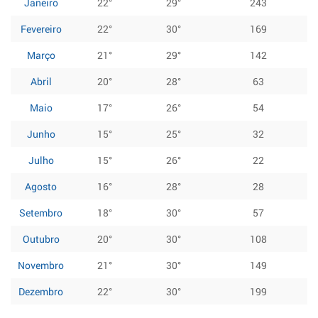
Janeiro
22°
29°
243
Fevereiro
22°
30°
169
Março
21°
29°
142
Abril
20°
28°
63
Maio
17°
26°
54
Junho
15°
25°
32
Julho
15°
26°
22
Agosto
16°
28°
28
Setembro
18°
30°
57
Outubro
20°
30°
108
Novembro
21°
30°
149
Dezembro
22°
30°
199