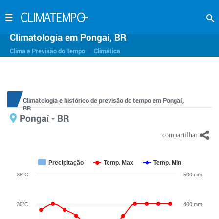
Climatologia em Pongaí, BR
>
Clima e Previsão do Tempo
Climática
Climatologia e histórico de previsão do tempo em Pongaí,
BR
Pongaí - BR
Precipitação
Temp. Max
Temp. Min
35°C
500 mm
30°C
400 mm