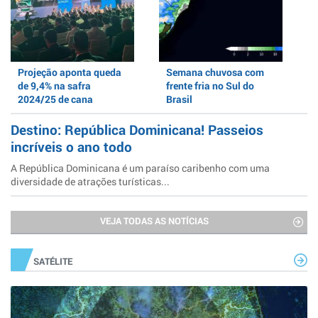
Projeção aponta queda
Semana chuvosa com
de 9,4% na safra
frente fria no Sul do
2024/25 de cana
Brasil
Destino: República Dominicana! Passeios
incríveis o ano todo
A República Dominicana é um paraíso caribenho com uma
diversidade de atrações turísticas...
VEJA TODAS AS NOTÍCIAS
SATÉLITE