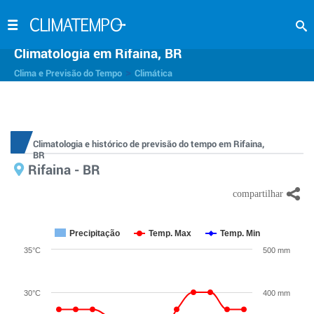
Climatologia em Rifaina, BR
>
Clima e Previsão do Tempo
Climática
Climatologia e histórico de previsão do tempo em Rifaina,
BR
Rifaina - BR
Precipitação
Temp. Max
Temp. Min
35°C
500 mm
30°C
400 mm