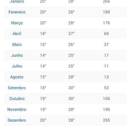
Janeiro
20°
28°
266
Fevereiro
20°
28°
189
Março
20°
28°
176
Abril
18°
27°
69
Maio
16°
26°
37
Junho
14°
25°
17
Julho
14°
25°
11
Agosto
15°
28°
13
Setembro
18°
30°
53
Outubro
19°
30°
106
Novembro
19°
28°
190
Dezembro
20°
28°
255