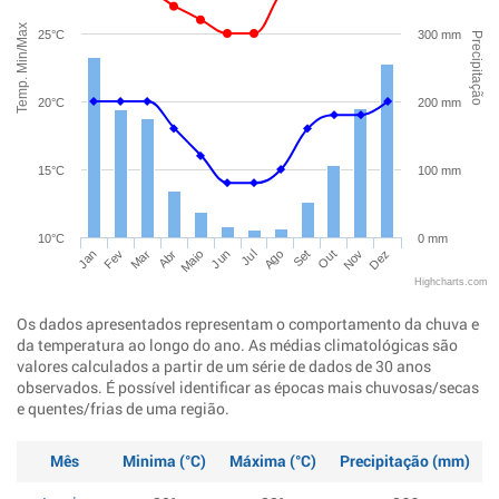
Temp. Min/Max
25°C
300 mm
Precipitação
20°C
200 mm
15°C
100 mm
10°C
0 mm
Jan
Abr
Jul
Out
Mar
Jun
Set
Dez
Fev
Maio
Ago
Nov
Highcharts.com
Os dados apresentados representam o comportamento da chuva e
da temperatura ao longo do ano. As médias climatológicas são
valores calculados a partir de um série de dados de 30 anos
observados. É possível identificar as épocas mais chuvosas/secas
e quentes/frias de uma região.
Mês
Minima (°C)
Máxima (°C)
Precipitação (mm)