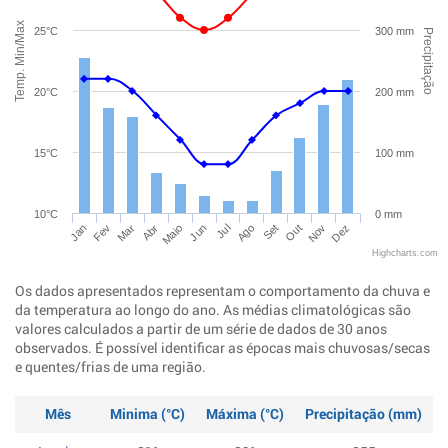
Temp. Min/Max
25°C
300 mm
Precipitação
20°C
200 mm
15°C
100 mm
10°C
0 mm
Jan
Abr
Jul
Out
Mar
Jun
Set
Dez
Fev
Maio
Ago
Nov
Highcharts.com
Os dados apresentados representam o comportamento da chuva e
da temperatura ao longo do ano. As médias climatológicas são
valores calculados a partir de um série de dados de 30 anos
observados. É possível identificar as épocas mais chuvosas/secas
e quentes/frias de uma região.
Mês
Minima (°C)
Máxima (°C)
Precipitação (mm)