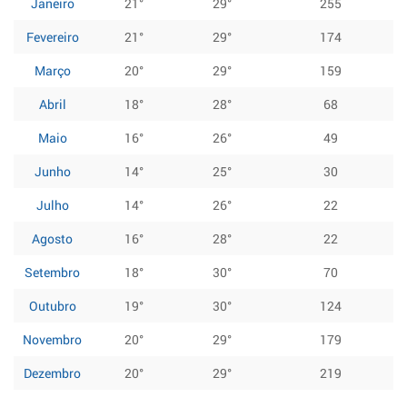
Janeiro
21°
29°
255
Fevereiro
21°
29°
174
Março
20°
29°
159
Abril
18°
28°
68
Maio
16°
26°
49
Junho
14°
25°
30
Julho
14°
26°
22
Agosto
16°
28°
22
Setembro
18°
30°
70
Outubro
19°
30°
124
Novembro
20°
29°
179
Dezembro
20°
29°
219