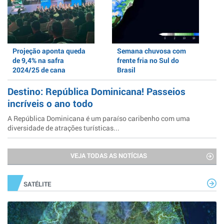
Projeção aponta queda
Semana chuvosa com
de 9,4% na safra
frente fria no Sul do
2024/25 de cana
Brasil
Destino: República Dominicana! Passeios
incríveis o ano todo
A República Dominicana é um paraíso caribenho com uma
diversidade de atrações turísticas...
VEJA TODAS AS NOTÍCIAS
SATÉLITE