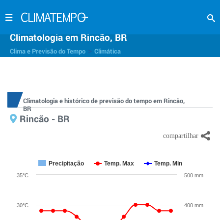
Climatologia em Rincão, BR
>
Clima e Previsão do Tempo
Climática
Climatologia e histórico de previsão do tempo em Rincão,
BR
Rincão - BR
Precipitação
Temp. Max
Temp. Min
35°C
500 mm
30°C
400 mm