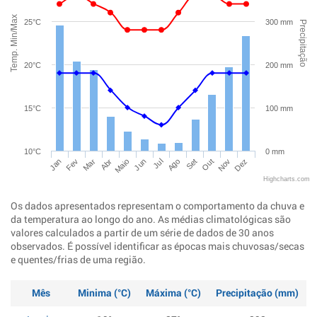
Temp. Min/Max
25°C
300 mm
Precipitação
20°C
200 mm
15°C
100 mm
10°C
0 mm
Jan
Abr
Jul
Out
Mar
Jun
Set
Dez
Fev
Maio
Ago
Nov
Highcharts.com
Os dados apresentados representam o comportamento da chuva e
da temperatura ao longo do ano. As médias climatológicas são
valores calculados a partir de um série de dados de 30 anos
observados. É possível identificar as épocas mais chuvosas/secas
e quentes/frias de uma região.
Mês
Minima (°C)
Máxima (°C)
Precipitação (mm)