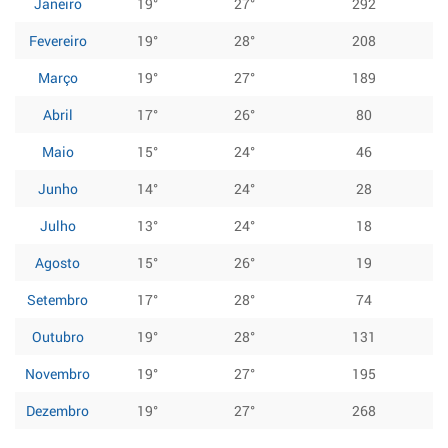
Janeiro
19°
27°
292
Fevereiro
19°
28°
208
Março
19°
27°
189
Abril
17°
26°
80
Maio
15°
24°
46
Junho
14°
24°
28
Julho
13°
24°
18
Agosto
15°
26°
19
Setembro
17°
28°
74
Outubro
19°
28°
131
Novembro
19°
27°
195
Dezembro
19°
27°
268