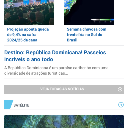
Projeção aponta queda
Semana chuvosa com
de 9,4% na safra
frente fria no Sul do
2024/25 de cana
Brasil
Destino: República Dominicana! Passeios
incríveis o ano todo
A República Dominicana é um paraíso caribenho com uma
diversidade de atrações turísticas...
VEJA TODAS AS NOTÍCIAS
SATÉLITE