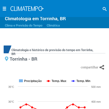
Climatologia em Torrinha, BR
>
Clima e Previsão do Tempo
Climática
Climatologia e histórico de previsão do tempo em Torrinha,
BR
Torrinha - BR
Precipitação
Temp. Max
Temp. Min
35°C
500 mm
30°C
400 mm