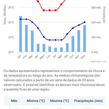
Temp. Min/Max
25°C
300 mm
Precipitação
20°C
200 mm
15°C
100 mm
10°C
0 mm
Jan
Abr
Jul
Out
Mar
Jun
Set
Dez
Fev
Maio
Ago
Nov
Highcharts.com
Os dados apresentados representam o comportamento da chuva e
da temperatura ao longo do ano. As médias climatológicas são
valores calculados a partir de um série de dados de 30 anos
observados. É possível identificar as épocas mais chuvosas/secas
e quentes/frias de uma região.
Mês
Minima (°C)
Máxima (°C)
Precipitação (mm)