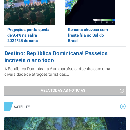
Projeção aponta queda
Semana chuvosa com
de 9,4% na safra
frente fria no Sul do
2024/25 de cana
Brasil
Destino: República Dominicana! Passeios
incríveis o ano todo
A República Dominicana é um paraíso caribenho com uma
diversidade de atrações turísticas...
VEJA TODAS AS NOTÍCIAS
SATÉLITE