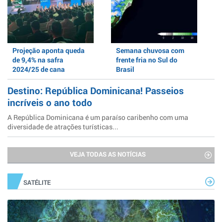
Projeção aponta queda
Semana chuvosa com
de 9,4% na safra
frente fria no Sul do
2024/25 de cana
Brasil
Destino: República Dominicana! Passeios
incríveis o ano todo
A República Dominicana é um paraíso caribenho com uma
diversidade de atrações turísticas...
VEJA TODAS AS NOTÍCIAS
SATÉLITE