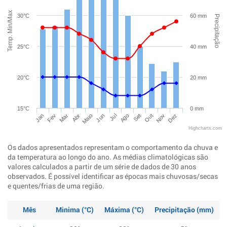
Temp. Min/Max
30°C
60 mm
Precipitação
25°C
40 mm
20°C
20 mm
15°C
0 mm
Jan
Abr
Jul
Out
Mar
Jun
Set
Dez
Fev
Maio
Ago
Nov
Highcharts.com
Os dados apresentados representam o comportamento da chuva e
da temperatura ao longo do ano. As médias climatológicas são
valores calculados a partir de um série de dados de 30 anos
observados. É possível identificar as épocas mais chuvosas/secas
e quentes/frias de uma região.
Mês
Minima (°C)
Máxima (°C)
Precipitação (mm)