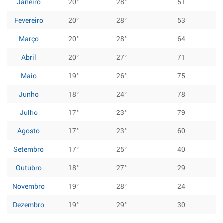
Janeiro
20°
28°
51
Fevereiro
20°
28°
53
Março
20°
28°
64
Abril
20°
27°
71
Maio
19°
26°
75
Junho
18°
24°
78
Julho
17°
23°
79
Agosto
17°
23°
60
Setembro
17°
25°
40
Outubro
18°
27°
29
Novembro
19°
28°
24
Dezembro
19°
29°
30