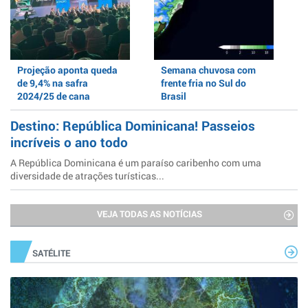
Projeção aponta queda
Semana chuvosa com
de 9,4% na safra
frente fria no Sul do
2024/25 de cana
Brasil
Destino: República Dominicana! Passeios
incríveis o ano todo
A República Dominicana é um paraíso caribenho com uma
diversidade de atrações turísticas...
VEJA TODAS AS NOTÍCIAS
SATÉLITE