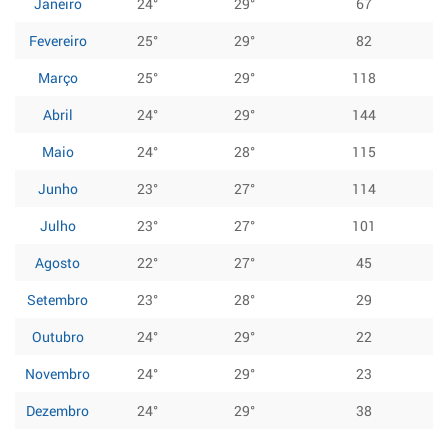
Janeiro
24°
29°
67
Fevereiro
25°
29°
82
Março
25°
29°
118
Abril
24°
29°
144
Maio
24°
28°
115
Junho
23°
27°
114
Julho
23°
27°
101
Agosto
22°
27°
45
Setembro
23°
28°
29
Outubro
24°
29°
22
Novembro
24°
29°
23
Dezembro
24°
29°
38