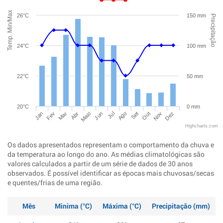
Temp. Min/Max
26°C
150 mm
Precipitação
24°C
100 mm
22°C
50 mm
20°C
0 mm
Jan
Abr
Jul
Out
Mar
Jun
Set
Dez
Fev
Maio
Ago
Nov
Highcharts.com
Os dados apresentados representam o comportamento da chuva e
da temperatura ao longo do ano. As médias climatológicas são
valores calculados a partir de um série de dados de 30 anos
observados. É possível identificar as épocas mais chuvosas/secas
e quentes/frias de uma região.
Mês
Minima (°C)
Máxima (°C)
Precipitação (mm)