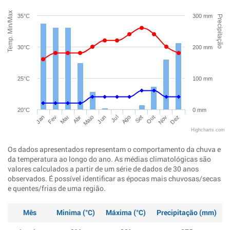
Temp. Min/Max
35°C
300 mm
Precipitação
30°C
200 mm
25°C
100 mm
20°C
0 mm
Jan
Abr
Jul
Out
Mar
Jun
Set
Dez
Fev
Maio
Ago
Nov
Highcharts.com
Os dados apresentados representam o comportamento da chuva e
da temperatura ao longo do ano. As médias climatológicas são
valores calculados a partir de um série de dados de 30 anos
observados. É possível identificar as épocas mais chuvosas/secas
e quentes/frias de uma região.
Mês
Minima (°C)
Máxima (°C)
Precipitação (mm)