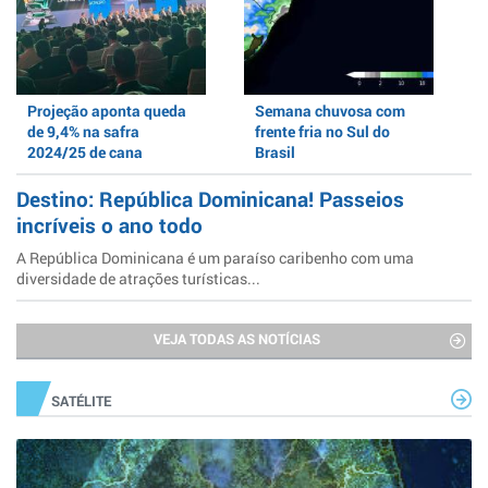
Projeção aponta queda
Semana chuvosa com
de 9,4% na safra
frente fria no Sul do
2024/25 de cana
Brasil
Destino: República Dominicana! Passeios
incríveis o ano todo
A República Dominicana é um paraíso caribenho com uma
diversidade de atrações turísticas...
VEJA TODAS AS NOTÍCIAS
SATÉLITE