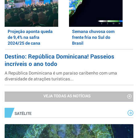
Projeção aponta queda
Semana chuvosa com
de 9,4% na safra
frente fria no Sul do
2024/25 de cana
Brasil
Destino: República Dominicana! Passeios
incríveis o ano todo
A República Dominicana é um paraíso caribenho com uma
diversidade de atrações turísticas...
VEJA TODAS AS NOTÍCIAS
SATÉLITE