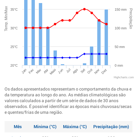
Temp. Min/Max
35°C
150 mm
Precipitação
30°C
100 mm
25°C
50 mm
20°C
0 mm
Jan
Abr
Jul
Out
Mar
Jun
Set
Dez
Fev
Maio
Ago
Nov
Highcharts.com
Os dados apresentados representam o comportamento da chuva e
da temperatura ao longo do ano. As médias climatológicas são
valores calculados a partir de um série de dados de 30 anos
observados. É possível identificar as épocas mais chuvosas/secas
e quentes/frias de uma região.
Mês
Minima (°C)
Máxima (°C)
Precipitação (mm)