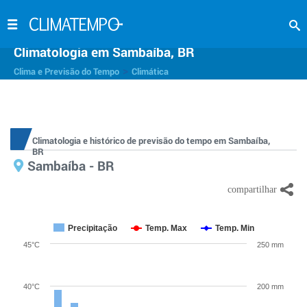
Climatologia em Sambaíba, BR
>
Clima e Previsão do Tempo
Climática
Climatologia e histórico de previsão do tempo em Sambaíba,
BR
Sambaíba - BR
Precipitação
Temp. Max
Temp. Min
45°C
250 mm
40°C
200 mm