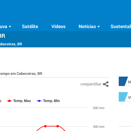
uva
Satélite
Vídeos
Notícias
Sustentab
BR
abeceiras, BR
o tempo em Cabeceiras, BR
N
V
o
Temp. Max
Temp. Min
500 mm
400 mm