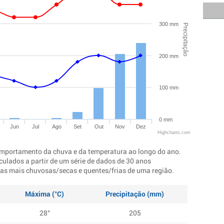
300 mm
Precipitação
200 mm
100 mm
0 mm
Jun
Jul
Ago
Set
Out
Nov
Dez
Highcharts.com
mportamento da chuva e da temperatura ao longo do ano.
culados a partir de um série de dados de 30 anos
ocas mais chuvosas/secas e quentes/frias de uma região.
Máxima (°C)
Precipitação (mm)
28°
205