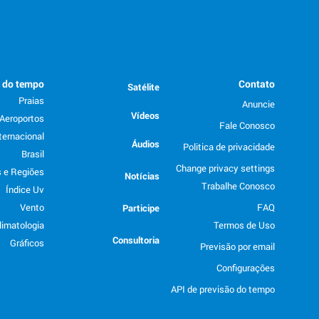
o do tempo
Contato
Satélite
Praias
Anuncie
Vídeos
Aeroportos
Fale Conosco
ternacional
Áudios
Politica de privacidade
Brasil
Change privacy settings
 e Regiões
Notícias
Trabalhe Conosco
Índice Uv
Vento
FAQ
Participe
limatologia
Termos de Uso
Consultoria
Gráficos
Previsão por email
Configurações
API de previsão do tempo