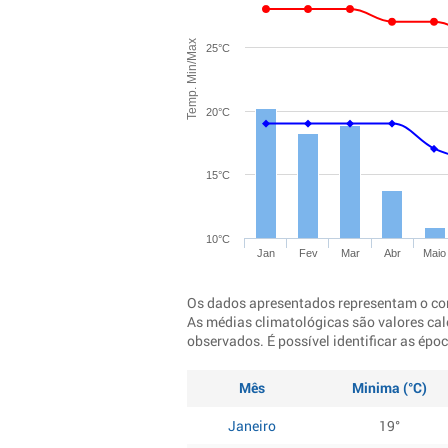
Temp. Min/Max
25°C
20°C
15°C
10°C
Jan
Fev
Mar
Abr
Maio
Os dados apresentados representam o co
As médias climatológicas são valores cal
observados. É possível identificar as ép
Mês
Minima (°C)
Janeiro
19°