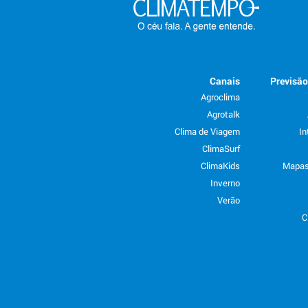
Canais
Previsã
Agroclima
Agrotalk
Clima de Viagem
In
ClimaSurf
ClimaKids
Mapas
Inverno
Verão
C