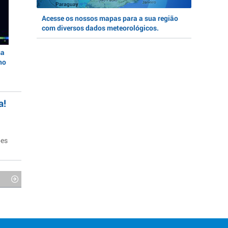
Acesse os nossos mapas para a sua região
com diversos dados meteorológicos.
sa
no
a!
ões