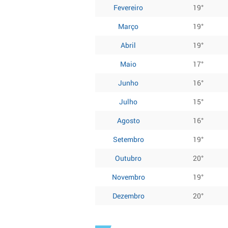
Fevereiro
19°
Março
19°
Abril
19°
Maio
17°
Junho
16°
Julho
15°
Agosto
16°
Setembro
19°
Outubro
20°
Novembro
19°
Dezembro
20°