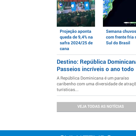
Projeção aponta
Semana chuvo
queda de 9,4% na
com frente fria 
safra 2024/25 de
Sul do Brasil
cana
Destino: República Dominican
Passeios incríveis o ano todo
A República Dominicana é um paraíso
caribenho com uma diversidade de atraç
turísticas...
VEJA TODAS AS NOTÍCIAS