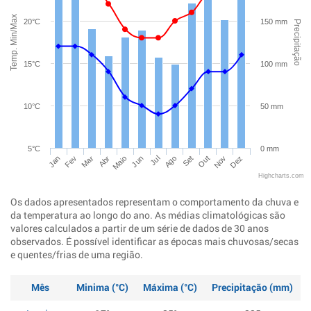
Temp. Min/Max
20°C
150 mm
Precipitação
15°C
100 mm
10°C
50 mm
5°C
0 mm
Jan
Abr
Jul
Out
Mar
Jun
Set
Dez
Fev
Maio
Ago
Nov
Highcharts.com
Os dados apresentados representam o comportamento da chuva e
da temperatura ao longo do ano. As médias climatológicas são
valores calculados a partir de um série de dados de 30 anos
observados. É possível identificar as épocas mais chuvosas/secas
e quentes/frias de uma região.
Mês
Minima (°C)
Máxima (°C)
Precipitação (mm)