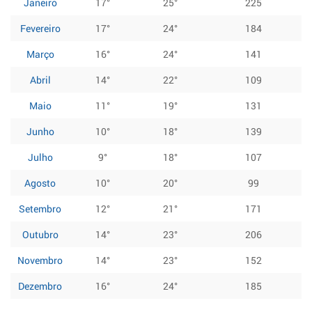
Janeiro
17°
25°
225
Fevereiro
17°
24°
184
Março
16°
24°
141
Abril
14°
22°
109
Maio
11°
19°
131
Junho
10°
18°
139
Julho
9°
18°
107
Agosto
10°
20°
99
Setembro
12°
21°
171
Outubro
14°
23°
206
Novembro
14°
23°
152
Dezembro
16°
24°
185