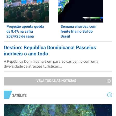
Projeção aponta queda
Semana chuvosa com
de 9,4% na safra
frente fria no Sul do
2024/25 de cana
Brasil
Destino: República Dominicana! Passeios
incríveis o ano todo
A República Dominicana é um paraíso caribenho com uma
diversidade de atrações turísticas...
VEJA TODAS AS NOTÍCIAS
SATÉLITE