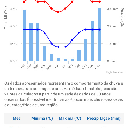
Temp. Min/Max
25°C
300 mm
Precipitação
20°C
200 mm
15°C
100 mm
10°C
0 mm
Jan
Abr
Jul
Out
Mar
Jun
Set
Dez
Fev
Maio
Ago
Nov
Highcharts.com
Os dados apresentados representam o comportamento da chuva e
da temperatura ao longo do ano. As médias climatológicas são
valores calculados a partir de um série de dados de 30 anos
observados. É possível identificar as épocas mais chuvosas/secas
e quentes/frias de uma região.
Mês
Minima (°C)
Máxima (°C)
Precipitação (mm)