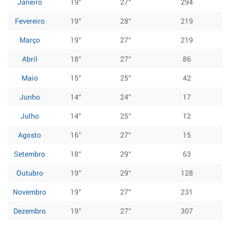
Janeiro
19°
27°
294
Fevereiro
19°
28°
219
Março
19°
27°
219
Abril
18°
27°
86
Maio
15°
25°
42
Junho
14°
24°
17
Julho
14°
25°
12
Agosto
16°
27°
15
Setembro
18°
29°
63
Outubro
19°
29°
128
Novembro
19°
27°
231
Dezembro
19°
27°
307