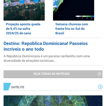
Projeção aponta queda
Semana chuvosa com
de 9,4% na safra
frente fria no Sul do
2024/25 de cana
Brasil
Destino: República Dominicana! Passeios
incríveis o ano todo
A República Dominicana é um paraíso caribenho com uma
diversidade de atrações turísticas...
VEJA TODAS AS NOTÍCIAS
SATÉLITE