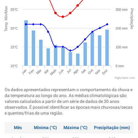
Temp. Min/Max
25°C
300 mm
Precipitação
20°C
200 mm
15°C
100 mm
10°C
0 mm
Jan
Abr
Jul
Out
Mar
Jun
Set
Dez
Fev
Maio
Ago
Nov
Highcharts.com
Os dados apresentados representam o comportamento da chuva e
da temperatura ao longo do ano. As médias climatológicas são
valores calculados a partir de um série de dados de 30 anos
observados. É possível identificar as épocas mais chuvosas/secas
e quentes/frias de uma região.
Mês
Minima (°C)
Máxima (°C)
Precipitação (mm)