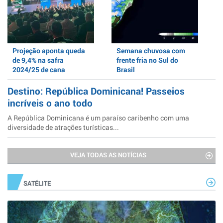
Projeção aponta queda
Semana chuvosa com
de 9,4% na safra
frente fria no Sul do
2024/25 de cana
Brasil
Destino: República Dominicana! Passeios
incríveis o ano todo
A República Dominicana é um paraíso caribenho com uma
diversidade de atrações turísticas...
VEJA TODAS AS NOTÍCIAS
SATÉLITE