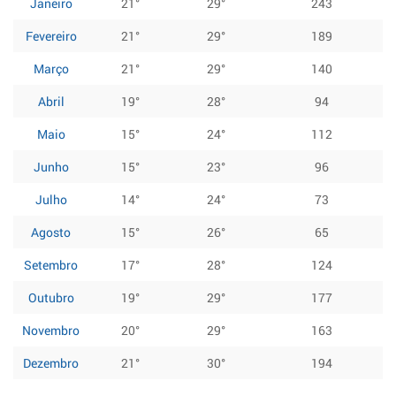
Janeiro
21°
29°
243
Fevereiro
21°
29°
189
Março
21°
29°
140
Abril
19°
28°
94
Maio
15°
24°
112
Junho
15°
23°
96
Julho
14°
24°
73
Agosto
15°
26°
65
Setembro
17°
28°
124
Outubro
19°
29°
177
Novembro
20°
29°
163
Dezembro
21°
30°
194