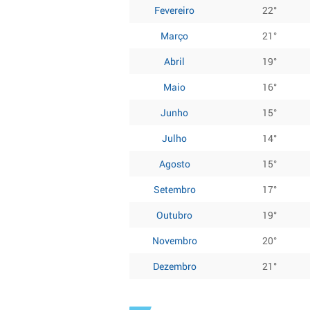
Fevereiro
22°
Março
21°
Abril
19°
Maio
16°
Junho
15°
Julho
14°
Agosto
15°
Setembro
17°
Outubro
19°
Novembro
20°
Dezembro
21°