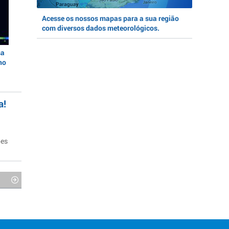
Acesse os nossos mapas para a sua região
com diversos dados meteorológicos.
sa
no
a!
ões