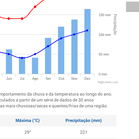
150 mm
Precipitação
100 mm
50 mm
0 mm
Jun
Jul
Ago
Set
Out
Nov
Dez
Highcharts.com
mportamento da chuva e da temperatura ao longo do ano.
culados a partir de um série de dados de 30 anos
ocas mais chuvosas/secas e quentes/frias de uma região.
Máxima (°C)
Precipitação (mm)
29°
221