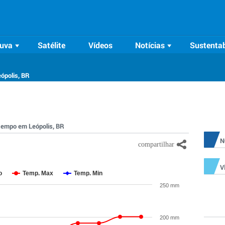
uva
Satélite
Vídeos
Notícias
Sustentab
ópolis, BR
 tempo em Leópolis, BR
N
V
o
Temp. Max
Temp. Min
250 mm
200 mm