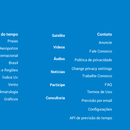
o do tempo
Contato
Satélite
Praias
Anuncie
Vídeos
Aeroportos
Fale Conosco
ternacional
Áudios
Politica de privacidade
Brasil
Change privacy settings
 e Regiões
Notícias
Trabalhe Conosco
Índice Uv
Vento
FAQ
Participe
limatologia
Termos de Uso
Consultoria
Gráficos
Previsão por email
Configurações
API de previsão do tempo