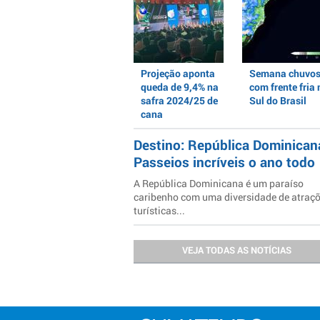
Projeção aponta
Semana chuvo
queda de 9,4% na
com frente fria 
safra 2024/25 de
Sul do Brasil
cana
Destino: República Dominican
Passeios incríveis o ano todo
A República Dominicana é um paraíso
caribenho com uma diversidade de atraç
turísticas...
VEJA TODAS AS NOTÍCIAS