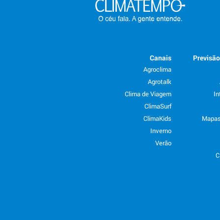
Canais
Previsã
Agroclima
Agrotalk
Clima de Viagem
In
ClimaSurf
ClimaKids
Mapas
Inverno
Verão
C