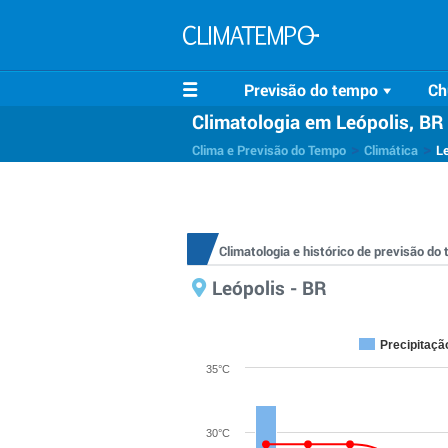
Previsão do tempo
Ch
Climatologia em Leópolis, BR
>
>
Clima e Previsão do Tempo
Climática
Le
Climatologia e histórico de previsão do
Leópolis - BR
Precipitaçã
35°C
30°C