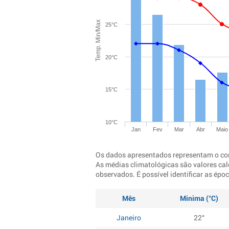
Temp. Min/Max
25°C
20°C
15°C
10°C
Jan
Fev
Mar
Abr
Maio
Os dados apresentados representam o co
As médias climatológicas são valores cal
observados. É possível identificar as ép
Mês
Minima (°C)
Janeiro
22°