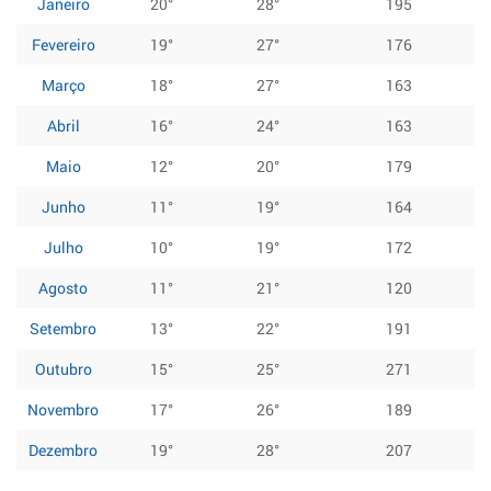
Janeiro
20°
28°
195
Fevereiro
19°
27°
176
Março
18°
27°
163
Abril
16°
24°
163
Maio
12°
20°
179
Junho
11°
19°
164
Julho
10°
19°
172
Agosto
11°
21°
120
Setembro
13°
22°
191
Outubro
15°
25°
271
Novembro
17°
26°
189
Dezembro
19°
28°
207