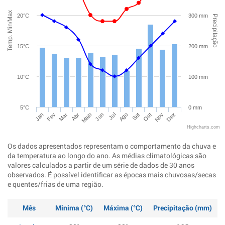
Temp. Min/Max
20°C
300 mm
Precipitação
15°C
200 mm
10°C
100 mm
5°C
0 mm
Jan
Abr
Jul
Out
Mar
Jun
Set
Dez
Fev
Maio
Ago
Nov
Highcharts.com
Os dados apresentados representam o comportamento da chuva e
da temperatura ao longo do ano. As médias climatológicas são
valores calculados a partir de um série de dados de 30 anos
observados. É possível identificar as épocas mais chuvosas/secas
e quentes/frias de uma região.
Mês
Minima (°C)
Máxima (°C)
Precipitação (mm)