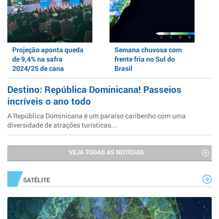
Projeção aponta queda
Semana chuvosa com
de 9,4% na safra
frente fria no Sul do
2024/25 de cana
Brasil
Destino: República Dominicana! Passeios
incríveis o ano todo
A República Dominicana é um paraíso caribenho com uma
diversidade de atrações turísticas...
VEJA TODAS AS NOTÍCIAS
SATÉLITE