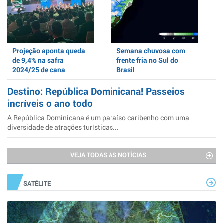
Projeção aponta queda
Semana chuvosa com
de 9,4% na safra
frente fria no Sul do
2024/25 de cana
Brasil
Destino: República Dominicana! Passeios
incríveis o ano todo
A República Dominicana é um paraíso caribenho com uma
diversidade de atrações turísticas...
VEJA TODAS AS NOTÍCIAS
SATÉLITE