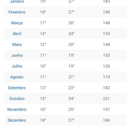
Janeiro
19°
27°
183
Fevereiro
18°
27°
156
Março
17°
26°
148
Abril
15°
24°
133
Maio
12°
20°
144
Junho
11°
19°
153
Julho
10°
19°
126
Agosto
11°
21°
110
Setembro
13°
23°
182
Outubro
15°
24°
221
Novembro
16°
25°
157
Dezembro
18°
27°
184