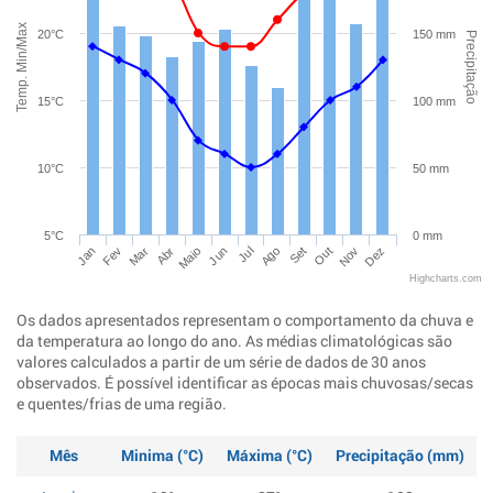
Temp. Min/Max
20°C
150 mm
Precipitação
15°C
100 mm
10°C
50 mm
5°C
0 mm
Jan
Abr
Jul
Out
Mar
Jun
Set
Dez
Fev
Maio
Ago
Nov
Highcharts.com
Os dados apresentados representam o comportamento da chuva e
da temperatura ao longo do ano. As médias climatológicas são
valores calculados a partir de um série de dados de 30 anos
observados. É possível identificar as épocas mais chuvosas/secas
e quentes/frias de uma região.
Mês
Minima (°C)
Máxima (°C)
Precipitação (mm)