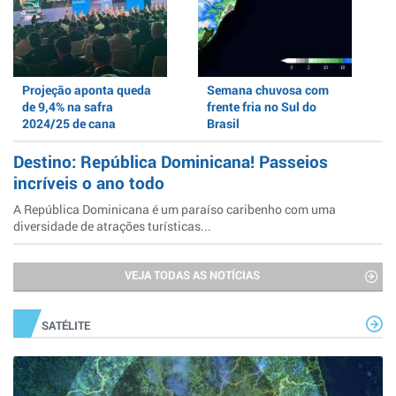
Projeção aponta queda
Semana chuvosa com
de 9,4% na safra
frente fria no Sul do
2024/25 de cana
Brasil
Destino: República Dominicana! Passeios
incríveis o ano todo
A República Dominicana é um paraíso caribenho com uma
diversidade de atrações turísticas...
VEJA TODAS AS NOTÍCIAS
SATÉLITE