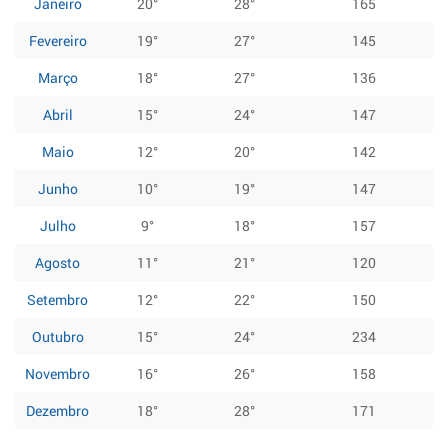
Janeiro
20°
28°
165
Fevereiro
19°
27°
145
Março
18°
27°
136
Abril
15°
24°
147
Maio
12°
20°
142
Junho
10°
19°
147
Julho
9°
18°
157
Agosto
11°
21°
120
Setembro
12°
22°
150
Outubro
15°
24°
234
Novembro
16°
26°
158
Dezembro
18°
28°
171