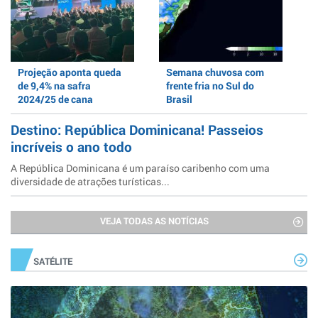
Projeção aponta queda
Semana chuvosa com
de 9,4% na safra
frente fria no Sul do
2024/25 de cana
Brasil
Destino: República Dominicana! Passeios
incríveis o ano todo
A República Dominicana é um paraíso caribenho com uma
diversidade de atrações turísticas...
VEJA TODAS AS NOTÍCIAS
SATÉLITE