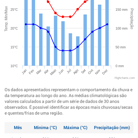
Temp. Min/Max
25°C
150 mm
Precipitação
20°C
100 mm
15°C
50 mm
10°C
0 mm
Jan
Abr
Jul
Out
Mar
Jun
Set
Dez
Fev
Maio
Ago
Nov
Highcharts.com
Os dados apresentados representam o comportamento da chuva e
da temperatura ao longo do ano. As médias climatológicas são
valores calculados a partir de um série de dados de 30 anos
observados. É possível identificar as épocas mais chuvosas/secas
e quentes/frias de uma região.
Mês
Minima (°C)
Máxima (°C)
Precipitação (mm)