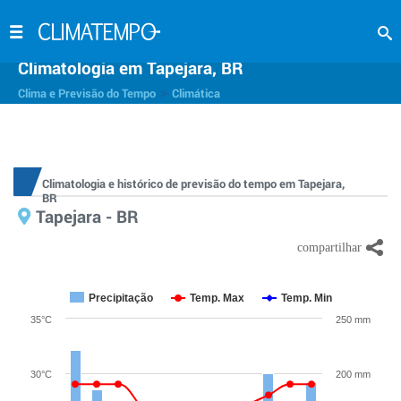
Climatologia em Tapejara, BR
>
Clima e Previsão do Tempo
Climática
Climatologia e histórico de previsão do tempo em Tapejara,
BR
Tapejara - BR
Precipitação
Temp. Max
Temp. Min
35°C
250 mm
30°C
200 mm