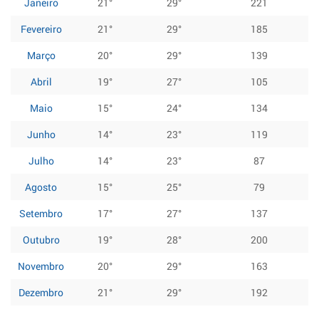
Janeiro
21°
29°
221
Fevereiro
21°
29°
185
Março
20°
29°
139
Abril
19°
27°
105
Maio
15°
24°
134
Junho
14°
23°
119
Julho
14°
23°
87
Agosto
15°
25°
79
Setembro
17°
27°
137
Outubro
19°
28°
200
Novembro
20°
29°
163
Dezembro
21°
29°
192