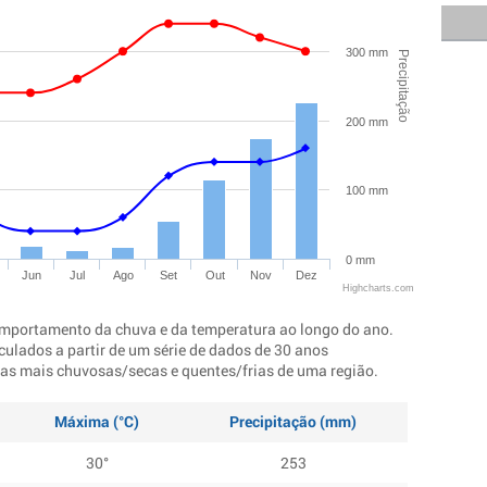
300 mm
Precipitação
200 mm
100 mm
0 mm
Jun
Jul
Ago
Set
Out
Nov
Dez
Highcharts.com
mportamento da chuva e da temperatura ao longo do ano.
culados a partir de um série de dados de 30 anos
ocas mais chuvosas/secas e quentes/frias de uma região.
Máxima (°C)
Precipitação (mm)
30°
253