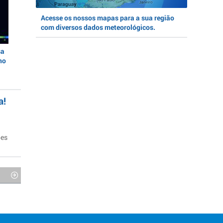
Acesse os nossos mapas para a sua região
com diversos dados meteorológicos.
sa
no
a!
ões