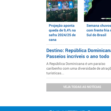
Projeção aponta
Semana chuvo
queda de 9,4% na
com frente fria 
safra 2024/25 de
Sul do Brasil
cana
Destino: República Dominican
Passeios incríveis o ano todo
A República Dominicana é um paraíso
caribenho com uma diversidade de atraç
turísticas...
VEJA TODAS AS NOTÍCIAS