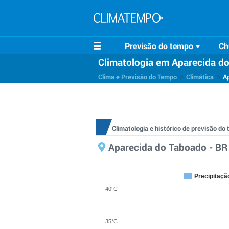
Previsão do tempo
Ch
Climatologia em Aparecida d
>
>
Clima e Previsão do Tempo
Climática
A
Climatologia e histórico de previsão d
Aparecida do Taboado - BR
Precipitaçã
40°C
35°C