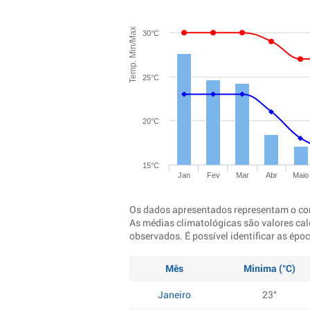
Temp. Min/Max
30°C
25°C
20°C
15°C
Jan
Fev
Mar
Abr
Maio
Os dados apresentados representam o co
As médias climatológicas são valores cal
observados. É possível identificar as ép
Mês
Minima (°C)
Janeiro
23°