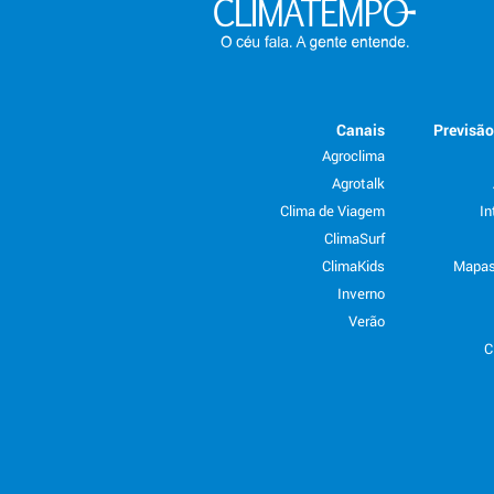
Canais
Previsã
Agroclima
Agrotalk
Clima de Viagem
In
ClimaSurf
ClimaKids
Mapas
Inverno
Verão
C