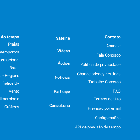
o do tempo
Contato
Satélite
Praias
Anuncie
Vídeos
Aeroportos
Fale Conosco
ternacional
Áudios
Politica de privacidade
Brasil
Change privacy settings
 e Regiões
Notícias
Trabalhe Conosco
Índice Uv
Vento
FAQ
Participe
limatologia
Termos de Uso
Consultoria
Gráficos
Previsão por email
Configurações
API de previsão do tempo