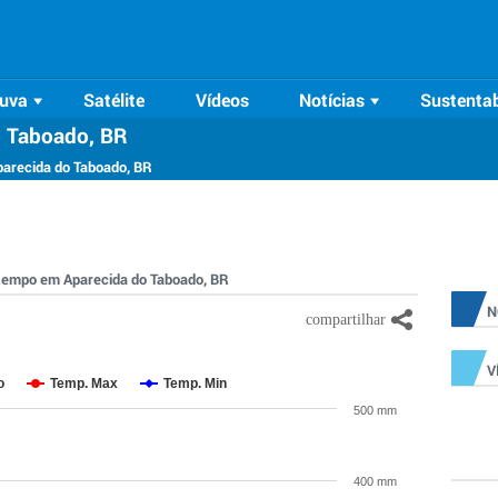
uva
Satélite
Vídeos
Notícias
Sustentab
o Taboado, BR
parecida do Taboado, BR
o tempo em Aparecida do Taboado, BR
N
V
o
Temp. Max
Temp. Min
500 mm
400 mm