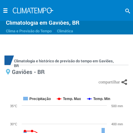
Climatologia em Gaviões, BR
>
Clima e Previsão do Tempo
Climática
Climatologia e histórico de previsão do tempo em Gaviões,
BR
Gaviões - BR
Precipitação
Temp. Max
Temp. Min
35°C
500 mm
30°C
400 mm