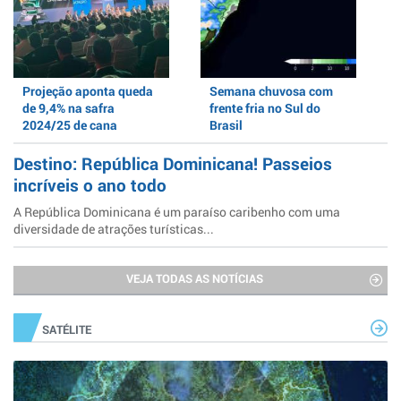
Projeção aponta queda
Semana chuvosa com
de 9,4% na safra
frente fria no Sul do
2024/25 de cana
Brasil
Destino: República Dominicana! Passeios
incríveis o ano todo
A República Dominicana é um paraíso caribenho com uma
diversidade de atrações turísticas...
VEJA TODAS AS NOTÍCIAS
SATÉLITE