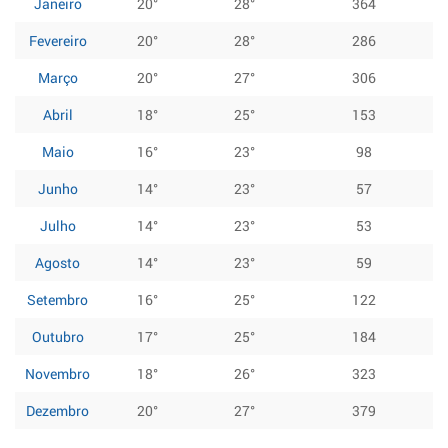
Janeiro
20°
28°
364
Fevereiro
20°
28°
286
Março
20°
27°
306
Abril
18°
25°
153
Maio
16°
23°
98
Junho
14°
23°
57
Julho
14°
23°
53
Agosto
14°
23°
59
Setembro
16°
25°
122
Outubro
17°
25°
184
Novembro
18°
26°
323
Dezembro
20°
27°
379