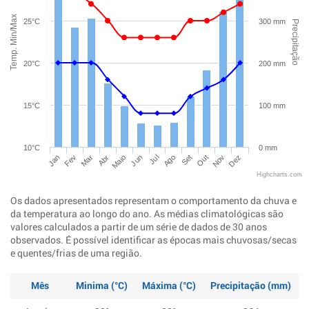
Temp. Min/Max
25°C
300 mm
Precipitação
20°C
200 mm
15°C
100 mm
10°C
0 mm
Jan
Abr
Jul
Out
Mar
Jun
Set
Dez
Fev
Maio
Ago
Nov
Highcharts.com
Os dados apresentados representam o comportamento da chuva e
da temperatura ao longo do ano. As médias climatológicas são
valores calculados a partir de um série de dados de 30 anos
observados. É possível identificar as épocas mais chuvosas/secas
e quentes/frias de uma região.
Mês
Minima (°C)
Máxima (°C)
Precipitação (mm)