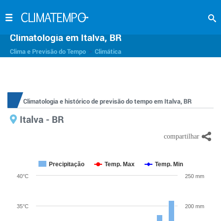
Climatologia em Italva, BR
>
Clima e Previsão do Tempo
Climática
Climatologia e histórico de previsão do tempo em Italva, BR
Italva - BR
Precipitação
Temp. Max
Temp. Min
40°C
250 mm
35°C
200 mm