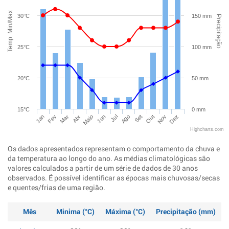
Temp. Min/Max
30°C
150 mm
Precipitação
25°C
100 mm
20°C
50 mm
15°C
0 mm
Jan
Abr
Jul
Out
Mar
Jun
Set
Dez
Fev
Maio
Ago
Nov
Highcharts.com
Os dados apresentados representam o comportamento da chuva e
da temperatura ao longo do ano. As médias climatológicas são
valores calculados a partir de um série de dados de 30 anos
observados. É possível identificar as épocas mais chuvosas/secas
e quentes/frias de uma região.
Mês
Minima (°C)
Máxima (°C)
Precipitação (mm)