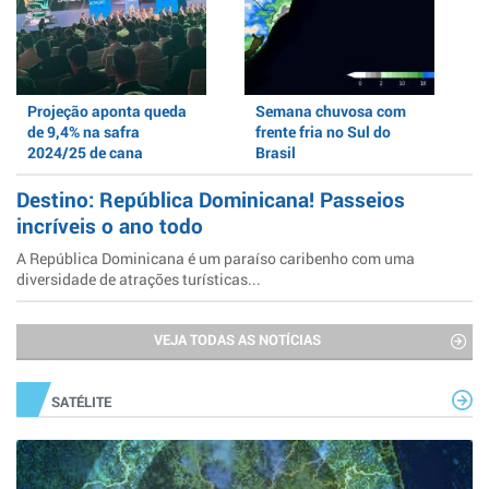
Projeção aponta queda
Semana chuvosa com
de 9,4% na safra
frente fria no Sul do
2024/25 de cana
Brasil
Destino: República Dominicana! Passeios
incríveis o ano todo
A República Dominicana é um paraíso caribenho com uma
diversidade de atrações turísticas...
VEJA TODAS AS NOTÍCIAS
SATÉLITE