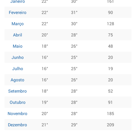
Janeiro
22°
30°
161
Fevereiro
22°
31°
90
Março
22°
30°
128
Abril
20°
28°
75
Maio
18°
26°
48
Junho
16°
25°
20
Julho
16°
25°
19
Agosto
16°
26°
20
Setembro
18°
28°
52
Outubro
19°
28°
91
Novembro
20°
28°
185
Dezembro
21°
29°
209