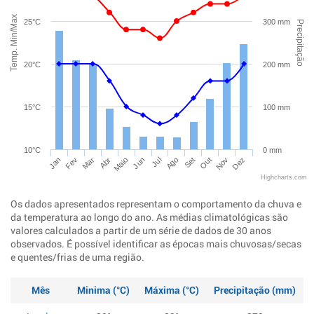
Temp. Min/Max
25°C
300 mm
Precipitação
20°C
200 mm
15°C
100 mm
10°C
0 mm
Jan
Abr
Jul
Out
Mar
Jun
Set
Dez
Fev
Maio
Ago
Nov
Highcharts.com
Os dados apresentados representam o comportamento da chuva e
da temperatura ao longo do ano. As médias climatológicas são
valores calculados a partir de um série de dados de 30 anos
observados. É possível identificar as épocas mais chuvosas/secas
e quentes/frias de uma região.
Mês
Minima (°C)
Máxima (°C)
Precipitação (mm)