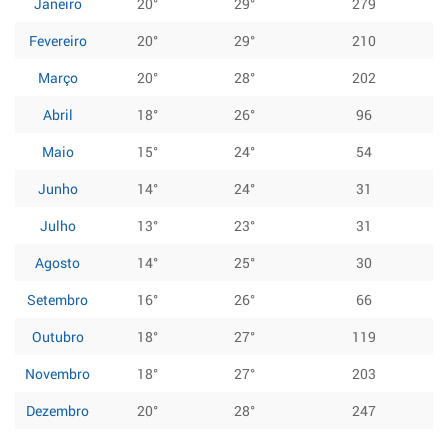
Janeiro
20°
29°
279
Fevereiro
20°
29°
210
Março
20°
28°
202
Abril
18°
26°
96
Maio
15°
24°
54
Junho
14°
24°
31
Julho
13°
23°
31
Agosto
14°
25°
30
Setembro
16°
26°
66
Outubro
18°
27°
119
Novembro
18°
27°
203
Dezembro
20°
28°
247