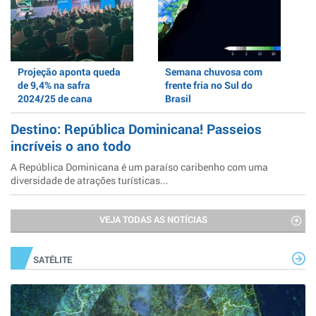
Projeção aponta queda
Semana chuvosa com
de 9,4% na safra
frente fria no Sul do
2024/25 de cana
Brasil
Destino: República Dominicana! Passeios
incríveis o ano todo
A República Dominicana é um paraíso caribenho com uma
diversidade de atrações turísticas...
VEJA TODAS AS NOTÍCIAS
SATÉLITE