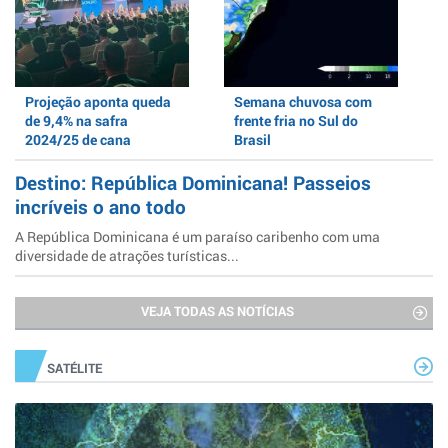
Projeção aponta queda
Semana chuvosa com
de 9,4% na safra
frente fria no Sul do
2024/25 de cana
Brasil
Destino: República Dominicana! Passeios
incríveis o ano todo
A República Dominicana é um paraíso caribenho com uma
diversidade de atrações turísticas...
VEJA TODAS AS NOTÍCIAS
SATÉLITE