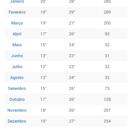
Janeiro
20°
28°
280
Fevereiro
19°
29°
209
Março
19°
27°
200
Abril
17°
26°
93
Maio
15°
24°
52
Junho
13°
23°
31
Julho
12°
23°
32
Agosto
13°
24°
32
Setembro
15°
26°
73
Outubro
17°
26°
128
Novembro
18°
26°
207
Dezembro
19°
27°
254