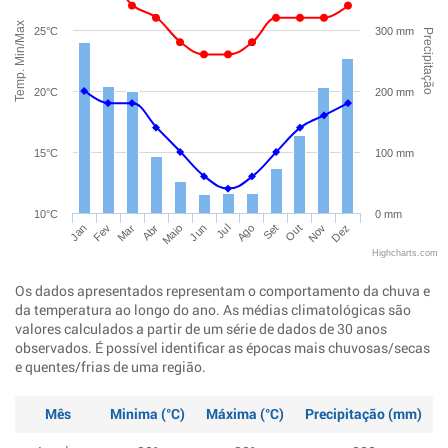
Temp. Min/Max
25°C
300 mm
Precipitação
20°C
200 mm
15°C
100 mm
10°C
0 mm
Jan
Abr
Jul
Out
Mar
Jun
Set
Dez
Fev
Maio
Ago
Nov
Highcharts.com
Os dados apresentados representam o comportamento da chuva e
da temperatura ao longo do ano. As médias climatológicas são
valores calculados a partir de um série de dados de 30 anos
observados. É possível identificar as épocas mais chuvosas/secas
e quentes/frias de uma região.
Mês
Minima (°C)
Máxima (°C)
Precipitação (mm)