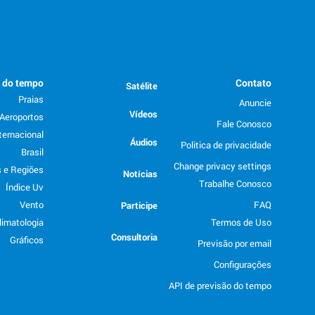
o do tempo
Contato
Satélite
Praias
Anuncie
Vídeos
Aeroportos
Fale Conosco
ternacional
Áudios
Politica de privacidade
Brasil
Change privacy settings
 e Regiões
Notícias
Trabalhe Conosco
Índice Uv
Vento
FAQ
Participe
limatologia
Termos de Uso
Consultoria
Gráficos
Previsão por email
Configurações
API de previsão do tempo