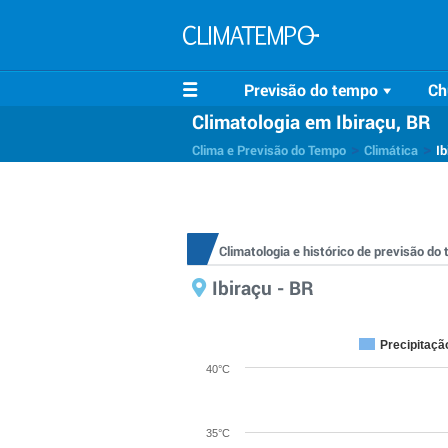
Previsão do tempo
Ch
Climatologia em Ibiraçu, BR
>
>
Clima e Previsão do Tempo
Climática
Ib
Climatologia e histórico de previsão do
Ibiraçu - BR
Precipitaçã
40°C
35°C