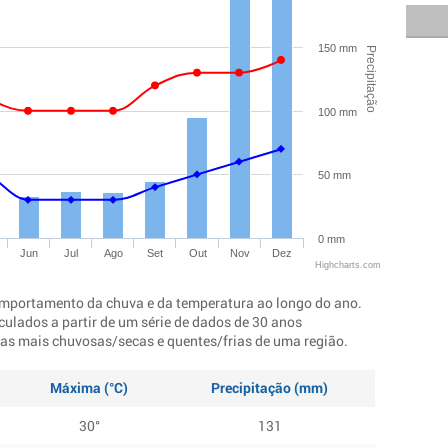
150 mm
Precipitação
100 mm
50 mm
0 mm
Jun
Jul
Ago
Set
Out
Nov
Dez
Highcharts.com
mportamento da chuva e da temperatura ao longo do ano.
culados a partir de um série de dados de 30 anos
ocas mais chuvosas/secas e quentes/frias de uma região.
Máxima (°C)
Precipitação (mm)
30°
131