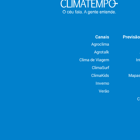
Canais
Previsã
Agroclima
Agrotalk
Clima de Viagem
In
ClimaSurf
ClimaKids
Mapas
Inverno
Verão
C