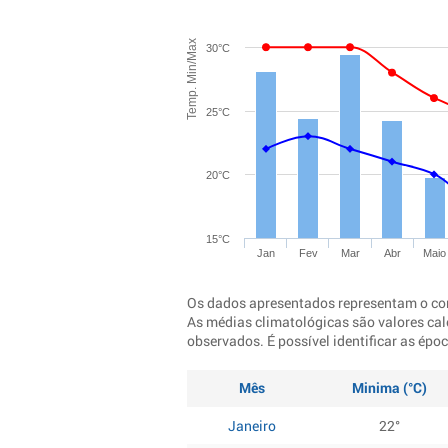
Temp. Min/Max
30°C
25°C
20°C
15°C
Jan
Fev
Mar
Abr
Maio
Os dados apresentados representam o co
As médias climatológicas são valores cal
observados. É possível identificar as ép
Mês
Minima (°C)
Janeiro
22°