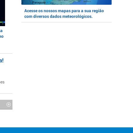
Acesse os nossos mapas para a sua região
com diversos dados meteorológicos.
sa
no
a!
ões