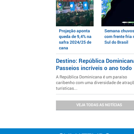
Projeção aponta
Semana chuvo
queda de 9,4% na
com frente fria 
safra 2024/25 de
Sul do Brasil
cana
Destino: República Dominican
Passeios incríveis o ano todo
A República Dominicana é um paraíso
caribenho com uma diversidade de atraç
turísticas...
VEJA TODAS AS NOTÍCIAS