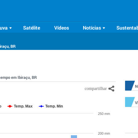
uva
Satélite
Vídeos
Notícias
Sustentab
iraçu, BR
 tempo em Ibiraçu, BR
N
V
o
Temp. Max
Temp. Min
250 mm
200 mm