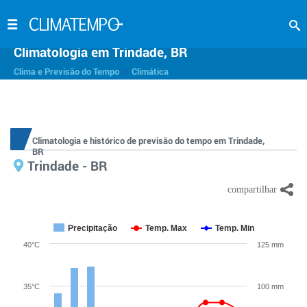
Climatologia em Trindade, BR
>
Clima e Previsão do Tempo
Climática
Climatologia e histórico de previsão do tempo em Trindade,
BR
Trindade - BR
Precipitação
Temp. Max
Temp. Min
40°C
125 mm
35°C
100 mm