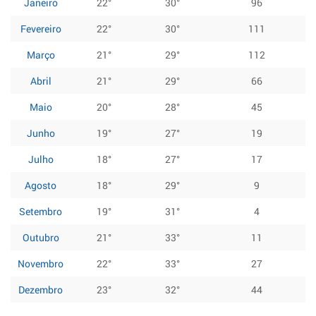
Janeiro
22°
30°
96
Fevereiro
22°
30°
111
Março
21°
29°
112
Abril
21°
29°
66
Maio
20°
28°
45
Junho
19°
27°
19
Julho
18°
27°
17
Agosto
18°
29°
9
Setembro
19°
31°
4
Outubro
21°
33°
11
Novembro
22°
33°
27
Dezembro
23°
32°
44