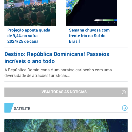
Projeção aponta queda
Semana chuvosa com
de 9,4% na safra
frente fria no Sul do
2024/25 de cana
Brasil
Destino: República Dominicana! Passeios
incríveis o ano todo
A República Dominicana é um paraíso caribenho com uma
diversidade de atrações turísticas...
VEJA TODAS AS NOTÍCIAS
SATÉLITE