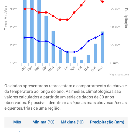
Temp. Min/Max
30°C
75 mm
Precipitação
25°C
50 mm
20°C
25 mm
15°C
0 mm
Jan
Abr
Jul
Out
Mar
Jun
Set
Dez
Fev
Maio
Ago
Nov
Highcharts.com
Os dados apresentados representam o comportamento da chuva e
da temperatura ao longo do ano. As médias climatológicas são
valores calculados a partir de um série de dados de 30 anos
observados. É possível identificar as épocas mais chuvosas/secas
e quentes/frias de uma região.
Mês
Minima (°C)
Máxima (°C)
Precipitação (mm)