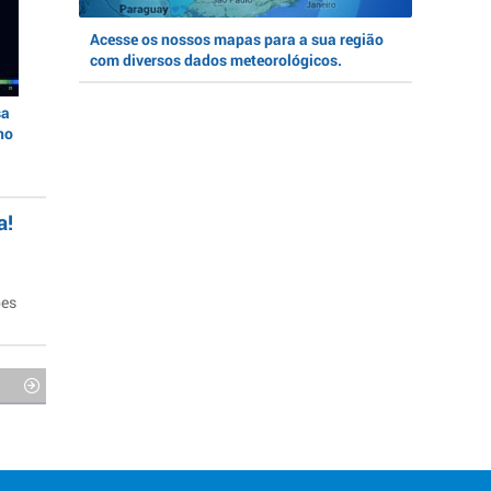
Acesse os nossos mapas para a sua região
com diversos dados meteorológicos.
sa
no
a!
ões