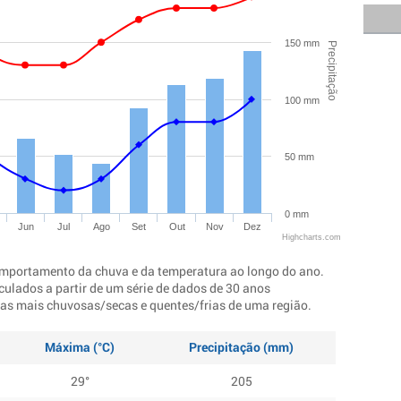
150 mm
Precipitação
100 mm
50 mm
0 mm
Jun
Jul
Ago
Set
Out
Nov
Dez
Highcharts.com
mportamento da chuva e da temperatura ao longo do ano.
culados a partir de um série de dados de 30 anos
ocas mais chuvosas/secas e quentes/frias de uma região.
Máxima (°C)
Precipitação (mm)
29°
205