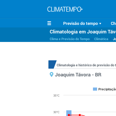
Previsão do tempo
Ch
Climatologia em Joaquim Táv
>
>
Clima e Previsão do Tempo
Climática
J
Climatologia e histórico de previsão d
Joaquim Távora - BR
Precipitaçã
35°C
30°C