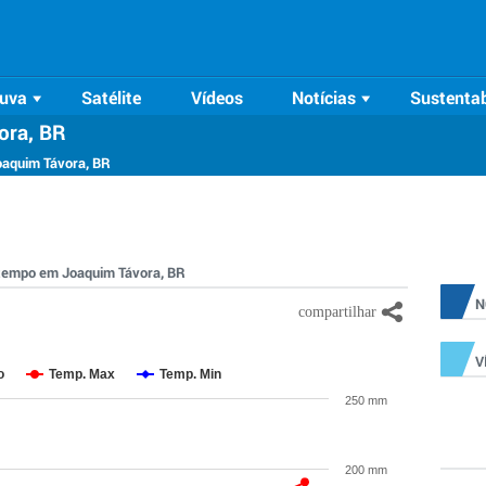
uva
Satélite
Vídeos
Notícias
Sustentab
ora, BR
oaquim Távora, BR
o tempo em Joaquim Távora, BR
N
V
o
Temp. Max
Temp. Min
250 mm
200 mm