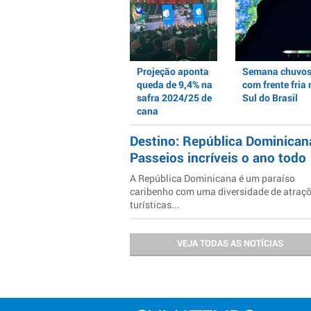
Projeção aponta
Semana chuvo
queda de 9,4% na
com frente fria 
safra 2024/25 de
Sul do Brasil
cana
Destino: República Dominican
Passeios incríveis o ano todo
A República Dominicana é um paraíso
caribenho com uma diversidade de atraç
turísticas...
VEJA TODAS AS NOTÍCIAS