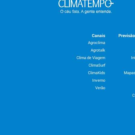
Canais
Previsã
Agroclima
Agrotalk
Clima de Viagem
In
ClimaSurf
ClimaKids
Mapas
Inverno
Verão
C