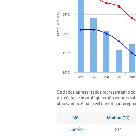
Temp. Min/Max
25°C
20°C
15°C
10°C
Jan
Fev
Mar
Abr
Maio
Os dados apresentados representam o co
As médias climatológicas são valores cal
observados. É possível identificar as ép
Mês
Minima (°C)
Janeiro
21°