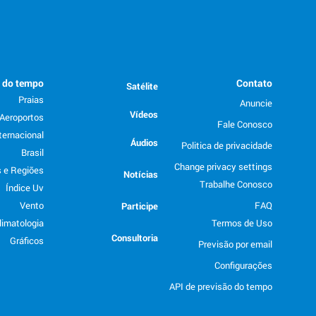
o do tempo
Contato
Satélite
Praias
Anuncie
Vídeos
Aeroportos
Fale Conosco
ternacional
Áudios
Politica de privacidade
Brasil
Change privacy settings
 e Regiões
Notícias
Trabalhe Conosco
Índice Uv
Vento
FAQ
Participe
limatologia
Termos de Uso
Consultoria
Gráficos
Previsão por email
Configurações
API de previsão do tempo