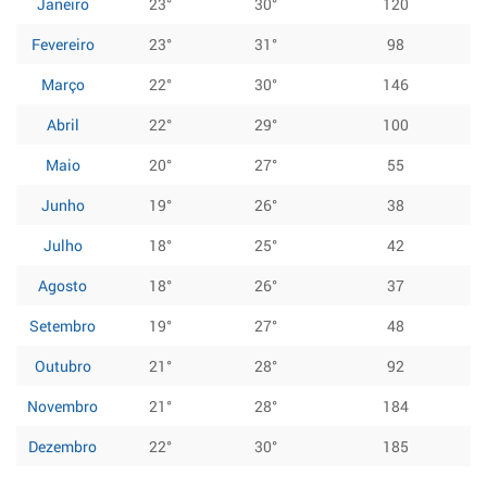
Janeiro
23°
30°
120
Fevereiro
23°
31°
98
Março
22°
30°
146
Abril
22°
29°
100
Maio
20°
27°
55
Junho
19°
26°
38
Julho
18°
25°
42
Agosto
18°
26°
37
Setembro
19°
27°
48
Outubro
21°
28°
92
Novembro
21°
28°
184
Dezembro
22°
30°
185