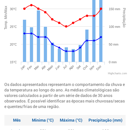
Temp. Min/Max
30°C
150 mm
Precipitação
25°C
100 mm
20°C
50 mm
15°C
0 mm
Jan
Abr
Jul
Out
Mar
Jun
Set
Dez
Fev
Maio
Ago
Nov
Highcharts.com
Os dados apresentados representam o comportamento da chuva e
da temperatura ao longo do ano. As médias climatológicas são
valores calculados a partir de um série de dados de 30 anos
observados. É possível identificar as épocas mais chuvosas/secas
e quentes/frias de uma região.
Mês
Minima (°C)
Máxima (°C)
Precipitação (mm)