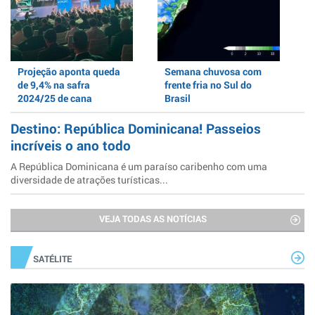
Projeção aponta queda
Semana chuvosa com
de 9,4% na safra
frente fria no Sul do
2024/25 de cana
Brasil
Destino: República Dominicana! Passeios
incríveis o ano todo
A República Dominicana é um paraíso caribenho com uma
diversidade de atrações turísticas...
VEJA TODAS AS NOTÍCIAS
SATÉLITE