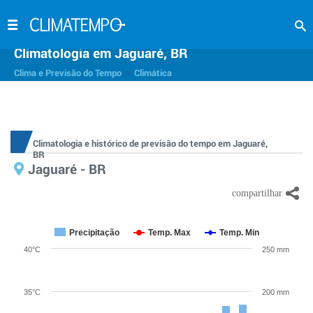
Climatologia em Jaguaré, BR
>
Clima e Previsão do Tempo
Climática
Climatologia e histórico de previsão do tempo em Jaguaré,
BR
Jaguaré - BR
Precipitação
Temp. Max
Temp. Min
40°C
250 mm
35°C
200 mm