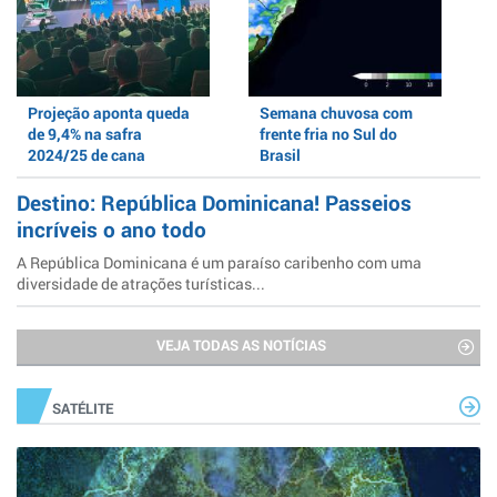
Projeção aponta queda
Semana chuvosa com
de 9,4% na safra
frente fria no Sul do
2024/25 de cana
Brasil
Destino: República Dominicana! Passeios
incríveis o ano todo
A República Dominicana é um paraíso caribenho com uma
diversidade de atrações turísticas...
VEJA TODAS AS NOTÍCIAS
SATÉLITE