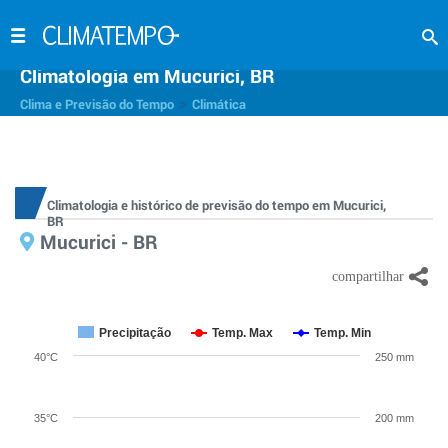
Climatologia em Mucurici, BR
>
Clima e Previsão do Tempo
Climática
Climatologia e histórico de previsão do tempo em Mucurici,
BR
Mucurici - BR
Precipitação
Temp. Max
Temp. Min
40°C
250 mm
35°C
200 mm