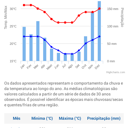
Temp. Min/Max
30°C
150 mm
Precipitação
25°C
100 mm
20°C
50 mm
15°C
0 mm
Jan
Abr
Jul
Out
Mar
Jun
Set
Dez
Fev
Maio
Ago
Nov
Highcharts.com
Os dados apresentados representam o comportamento da chuva e
da temperatura ao longo do ano. As médias climatológicas são
valores calculados a partir de um série de dados de 30 anos
observados. É possível identificar as épocas mais chuvosas/secas
e quentes/frias de uma região.
Mês
Minima (°C)
Máxima (°C)
Precipitação (mm)