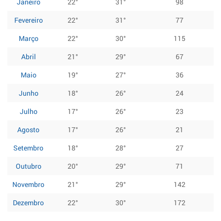
Janeiro
22°
31°
98
Fevereiro
22°
31°
77
Março
22°
30°
115
Abril
21°
29°
67
Maio
19°
27°
36
Junho
18°
26°
24
Julho
17°
26°
23
Agosto
17°
26°
21
Setembro
18°
28°
27
Outubro
20°
29°
71
Novembro
21°
29°
142
Dezembro
22°
30°
172