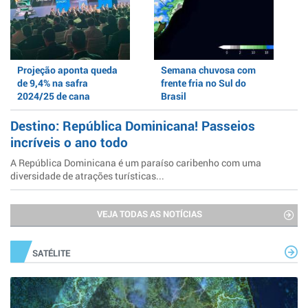
Projeção aponta queda
Semana chuvosa com
de 9,4% na safra
frente fria no Sul do
2024/25 de cana
Brasil
Destino: República Dominicana! Passeios
incríveis o ano todo
A República Dominicana é um paraíso caribenho com uma
diversidade de atrações turísticas...
VEJA TODAS AS NOTÍCIAS
SATÉLITE