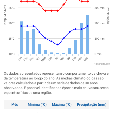
Temp. Min/Max
25°C
300 mm
Precipitação
20°C
200 mm
15°C
100 mm
10°C
0 mm
Jan
Abr
Jul
Out
Mar
Jun
Set
Dez
Fev
Maio
Ago
Nov
Highcharts.com
Os dados apresentados representam o comportamento da chuva e
da temperatura ao longo do ano. As médias climatológicas são
valores calculados a partir de um série de dados de 30 anos
observados. É possível identificar as épocas mais chuvosas/secas
e quentes/frias de uma região.
Mês
Minima (°C)
Máxima (°C)
Precipitação (mm)