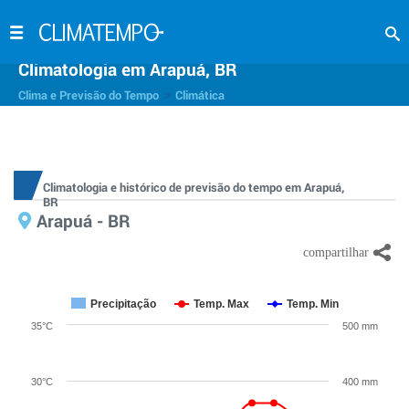
Climatologia em Arapuá, BR
>
Clima e Previsão do Tempo
Climática
Climatologia e histórico de previsão do tempo em Arapuá,
BR
Arapuá - BR
Precipitação
Temp. Max
Temp. Min
35°C
500 mm
30°C
400 mm