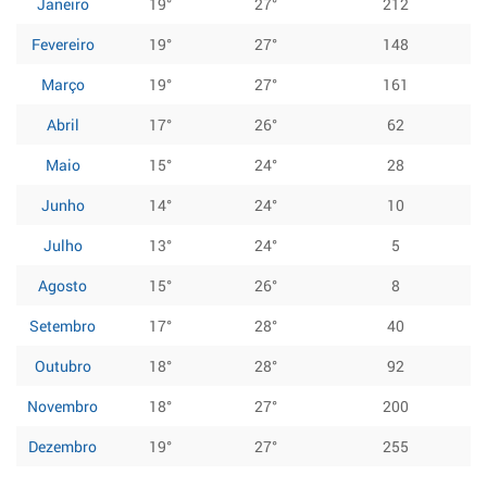
Janeiro
19°
27°
212
Fevereiro
19°
27°
148
Março
19°
27°
161
Abril
17°
26°
62
Maio
15°
24°
28
Junho
14°
24°
10
Julho
13°
24°
5
Agosto
15°
26°
8
Setembro
17°
28°
40
Outubro
18°
28°
92
Novembro
18°
27°
200
Dezembro
19°
27°
255