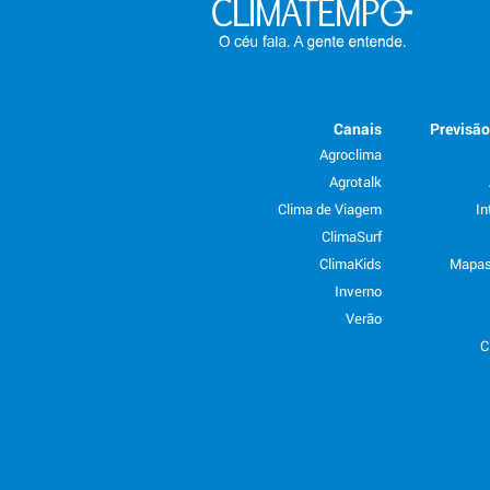
Canais
Previsã
Agroclima
Agrotalk
Clima de Viagem
In
ClimaSurf
ClimaKids
Mapas
Inverno
Verão
C