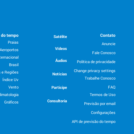
o do tempo
Contato
Satélite
Praias
Anuncie
Vídeos
Aeroportos
Fale Conosco
ternacional
Áudios
Politica de privacidade
Brasil
Change privacy settings
 e Regiões
Notícias
Trabalhe Conosco
Índice Uv
Vento
FAQ
Participe
limatologia
Termos de Uso
Consultoria
Gráficos
Previsão por email
Configurações
API de previsão do tempo