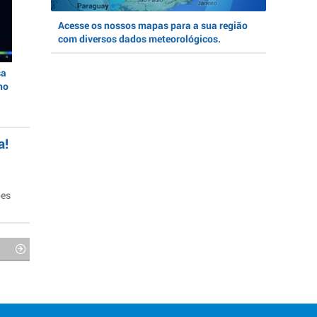
Acesse os nossos mapas para a sua região
com diversos dados meteorológicos.
sa
no
a!
ões