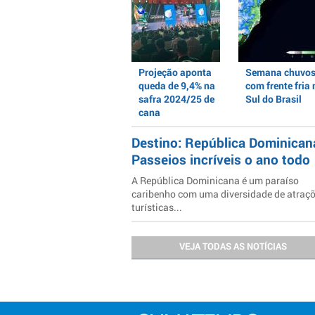
Projeção aponta
Semana chuvo
queda de 9,4% na
com frente fria 
safra 2024/25 de
Sul do Brasil
cana
Destino: República Dominican
Passeios incríveis o ano todo
A República Dominicana é um paraíso
caribenho com uma diversidade de atraç
turísticas...
VEJA TODAS AS NOTÍCIAS