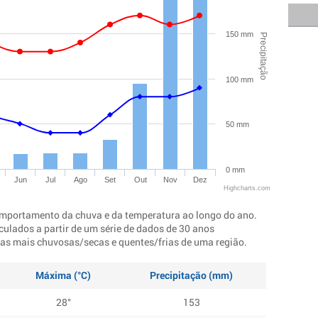
150 mm
Precipitação
100 mm
50 mm
0 mm
Jun
Jul
Ago
Set
Out
Nov
Dez
Highcharts.com
mportamento da chuva e da temperatura ao longo do ano.
culados a partir de um série de dados de 30 anos
ocas mais chuvosas/secas e quentes/frias de uma região.
Máxima (°C)
Precipitação (mm)
28°
153