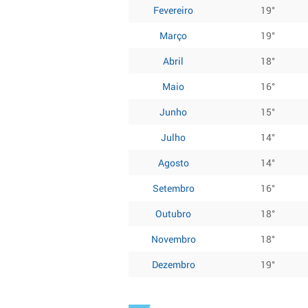
Fevereiro
19°
Março
19°
Abril
18°
Maio
16°
Junho
15°
Julho
14°
Agosto
14°
Setembro
16°
Outubro
18°
Novembro
18°
Dezembro
19°