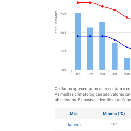
Temp. Min/Max
25°C
20°C
15°C
10°C
Jan
Fev
Mar
Abr
Maio
Os dados apresentados representam o co
As médias climatológicas são valores cal
observados. É possível identificar as ép
Mês
Minima (°C)
Janeiro
19°