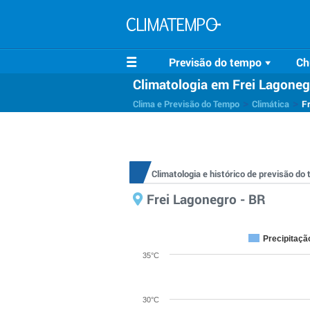
Previsão do tempo
Ch
Climatologia em Frei Lagoneg
>
>
Clima e Previsão do Tempo
Climática
F
Climatologia e histórico de previsão d
Frei Lagonegro - BR
Precipitaçã
35°C
30°C