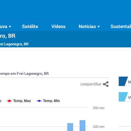
uva
Satélite
Vídeos
Notícias
Sustentab
ro, BR
rei Lagonegro, BR
o tempo em Frei Lagonegro, BR
N
V
o
Temp. Max
Temp. Min
250 mm
200 mm