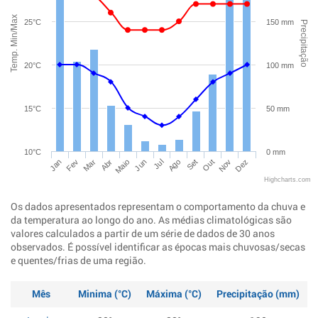
Temp. Min/Max
25°C
150 mm
Precipitação
20°C
100 mm
15°C
50 mm
10°C
0 mm
Jan
Abr
Jul
Out
Mar
Jun
Set
Dez
Fev
Maio
Ago
Nov
Highcharts.com
Os dados apresentados representam o comportamento da chuva e
da temperatura ao longo do ano. As médias climatológicas são
valores calculados a partir de um série de dados de 30 anos
observados. É possível identificar as épocas mais chuvosas/secas
e quentes/frias de uma região.
Mês
Minima (°C)
Máxima (°C)
Precipitação (mm)