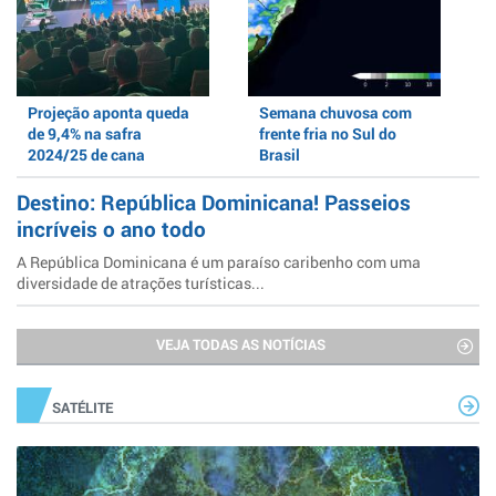
Projeção aponta queda
Semana chuvosa com
de 9,4% na safra
frente fria no Sul do
2024/25 de cana
Brasil
Destino: República Dominicana! Passeios
incríveis o ano todo
A República Dominicana é um paraíso caribenho com uma
diversidade de atrações turísticas...
VEJA TODAS AS NOTÍCIAS
SATÉLITE