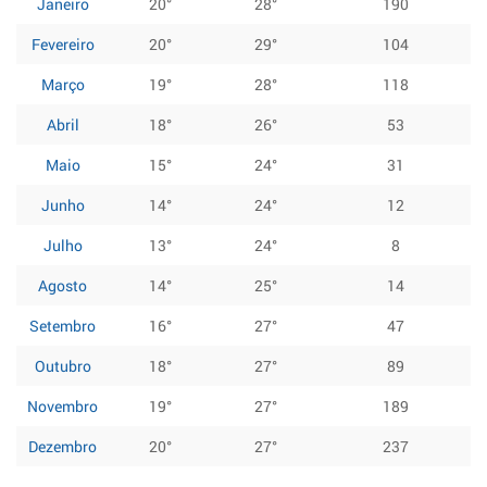
Janeiro
20°
28°
190
Fevereiro
20°
29°
104
Março
19°
28°
118
Abril
18°
26°
53
Maio
15°
24°
31
Junho
14°
24°
12
Julho
13°
24°
8
Agosto
14°
25°
14
Setembro
16°
27°
47
Outubro
18°
27°
89
Novembro
19°
27°
189
Dezembro
20°
27°
237