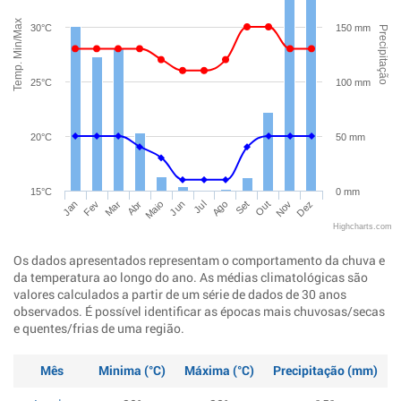
Temp. Min/Max
30°C
150 mm
Precipitação
25°C
100 mm
20°C
50 mm
15°C
0 mm
Jan
Abr
Jul
Out
Mar
Jun
Set
Dez
Fev
Maio
Ago
Nov
Highcharts.com
Os dados apresentados representam o comportamento da chuva e
da temperatura ao longo do ano. As médias climatológicas são
valores calculados a partir de um série de dados de 30 anos
observados. É possível identificar as épocas mais chuvosas/secas
e quentes/frias de uma região.
Mês
Minima (°C)
Máxima (°C)
Precipitação (mm)