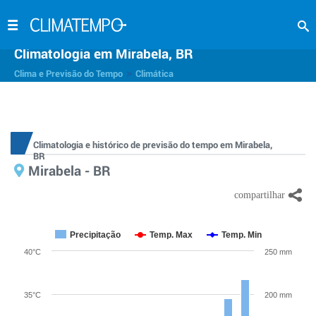
Climatologia em Mirabela, BR
>
Clima e Previsão do Tempo
Climática
Climatologia e histórico de previsão do tempo em Mirabela,
BR
Mirabela - BR
Precipitação
Temp. Max
Temp. Min
40°C
250 mm
35°C
200 mm