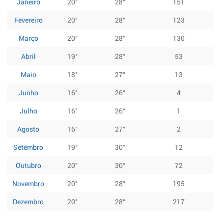
Janeiro
20°
28°
151
Fevereiro
20°
28°
123
Março
20°
28°
130
Abril
19°
28°
53
Maio
18°
27°
13
Junho
16°
26°
4
Julho
16°
26°
1
Agosto
16°
27°
2
Setembro
19°
30°
12
Outubro
20°
30°
72
Novembro
20°
28°
195
Dezembro
20°
28°
217