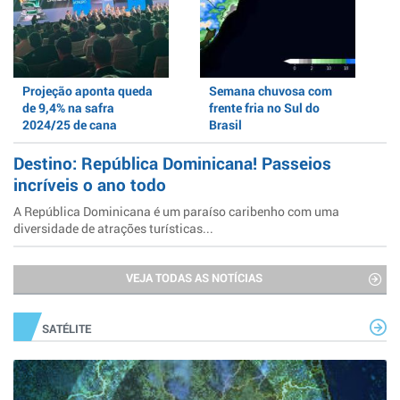
Projeção aponta queda
Semana chuvosa com
de 9,4% na safra
frente fria no Sul do
2024/25 de cana
Brasil
Destino: República Dominicana! Passeios
incríveis o ano todo
A República Dominicana é um paraíso caribenho com uma
diversidade de atrações turísticas...
VEJA TODAS AS NOTÍCIAS
SATÉLITE