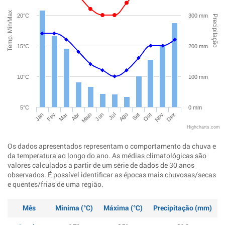
Temp. Min/Max
20°C
300 mm
Precipitação
15°C
200 mm
10°C
100 mm
5°C
0 mm
Jan
Abr
Jul
Out
Mar
Jun
Set
Dez
Fev
Maio
Ago
Nov
Highcharts.com
Os dados apresentados representam o comportamento da chuva e
da temperatura ao longo do ano. As médias climatológicas são
valores calculados a partir de um série de dados de 30 anos
observados. É possível identificar as épocas mais chuvosas/secas
e quentes/frias de uma região.
Mês
Minima (°C)
Máxima (°C)
Precipitação (mm)