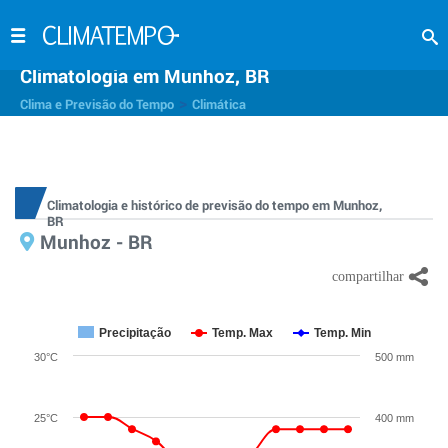
Climatologia em Munhoz, BR
>
Clima e Previsão do Tempo
Climática
Climatologia e histórico de previsão do tempo em Munhoz,
BR
Munhoz - BR
Precipitação
Temp. Max
Temp. Min
30°C
500 mm
25°C
400 mm