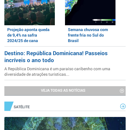
Projeção aponta queda
Semana chuvosa com
de 9,4% na safra
frente fria no Sul do
2024/25 de cana
Brasil
Destino: República Dominicana! Passeios
incríveis o ano todo
A República Dominicana é um paraíso caribenho com uma
diversidade de atrações turísticas...
VEJA TODAS AS NOTÍCIAS
SATÉLITE