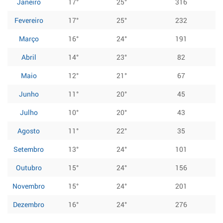
Janeiro
17°
25°
316
Fevereiro
17°
25°
232
Março
16°
24°
191
Abril
14°
23°
82
Maio
12°
21°
67
Junho
11°
20°
45
Julho
10°
20°
43
Agosto
11°
22°
35
Setembro
13°
24°
101
Outubro
15°
24°
156
Novembro
15°
24°
201
Dezembro
16°
24°
276