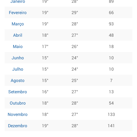
Janeiro
19°
28°
89
Fevereiro
19°
29°
66
Março
19°
28°
93
Abril
18°
27°
48
Maio
17°
26°
18
Junho
15°
24°
10
Julho
15°
24°
10
Agosto
15°
25°
7
Setembro
16°
27°
13
Outubro
18°
28°
54
Novembro
18°
27°
133
Dezembro
19°
28°
141