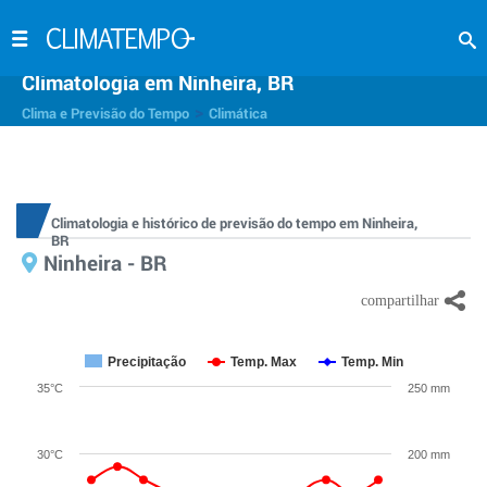
Climatologia em Ninheira, BR
>
Clima e Previsão do Tempo
Climática
Climatologia e histórico de previsão do tempo em Ninheira,
BR
Ninheira - BR
Precipitação
Temp. Max
Temp. Min
35°C
250 mm
30°C
200 mm