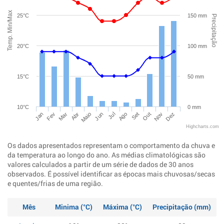
Temp. Min/Max
25°C
150 mm
Precipitação
20°C
100 mm
15°C
50 mm
10°C
0 mm
Jan
Abr
Jul
Out
Mar
Jun
Set
Dez
Fev
Maio
Ago
Nov
Highcharts.com
Os dados apresentados representam o comportamento da chuva e
da temperatura ao longo do ano. As médias climatológicas são
valores calculados a partir de um série de dados de 30 anos
observados. É possível identificar as épocas mais chuvosas/secas
e quentes/frias de uma região.
Mês
Minima (°C)
Máxima (°C)
Precipitação (mm)