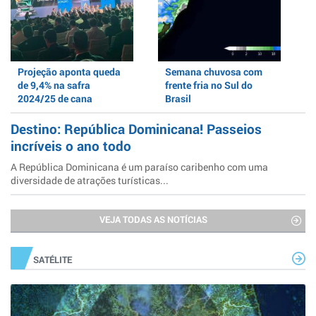
Projeção aponta queda
Semana chuvosa com
de 9,4% na safra
frente fria no Sul do
2024/25 de cana
Brasil
Destino: República Dominicana! Passeios
incríveis o ano todo
A República Dominicana é um paraíso caribenho com uma
diversidade de atrações turísticas...
VEJA TODAS AS NOTÍCIAS
SATÉLITE