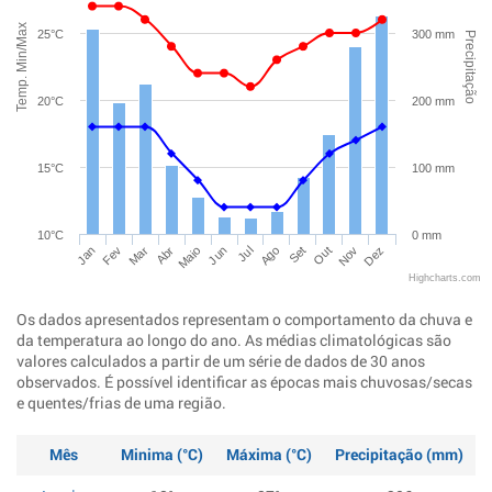
Temp. Min/Max
25°C
300 mm
Precipitação
20°C
200 mm
15°C
100 mm
10°C
0 mm
Jan
Abr
Jul
Out
Mar
Jun
Set
Dez
Fev
Maio
Ago
Nov
Highcharts.com
Os dados apresentados representam o comportamento da chuva e
da temperatura ao longo do ano. As médias climatológicas são
valores calculados a partir de um série de dados de 30 anos
observados. É possível identificar as épocas mais chuvosas/secas
e quentes/frias de uma região.
Mês
Minima (°C)
Máxima (°C)
Precipitação (mm)