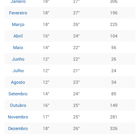
Janeiro
18°
27°
306
Fevereiro
18°
27°
196
Março
18°
26°
225
Abril
16°
24°
104
Maio
14°
22°
56
Junho
12°
22°
26
Julho
12°
21°
24
Agosto
12°
23°
34
Setembro
14°
24°
85
Outubro
16°
25°
149
Novembro
17°
25°
281
Dezembro
18°
26°
326