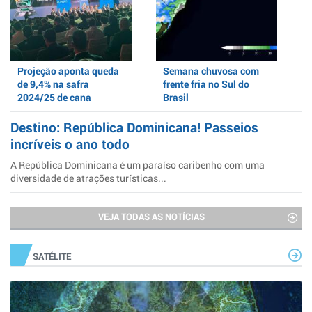
Projeção aponta queda
Semana chuvosa com
de 9,4% na safra
frente fria no Sul do
2024/25 de cana
Brasil
Destino: República Dominicana! Passeios
incríveis o ano todo
A República Dominicana é um paraíso caribenho com uma
diversidade de atrações turísticas...
VEJA TODAS AS NOTÍCIAS
SATÉLITE