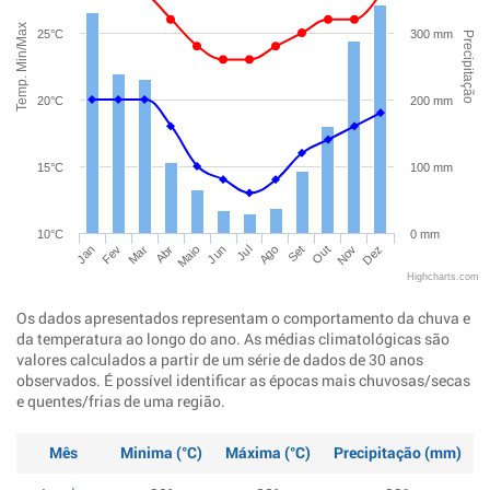
Temp. Min/Max
25°C
300 mm
Precipitação
20°C
200 mm
15°C
100 mm
10°C
0 mm
Jan
Abr
Jul
Out
Mar
Jun
Set
Dez
Fev
Maio
Ago
Nov
Highcharts.com
Os dados apresentados representam o comportamento da chuva e
da temperatura ao longo do ano. As médias climatológicas são
valores calculados a partir de um série de dados de 30 anos
observados. É possível identificar as épocas mais chuvosas/secas
e quentes/frias de uma região.
Mês
Minima (°C)
Máxima (°C)
Precipitação (mm)