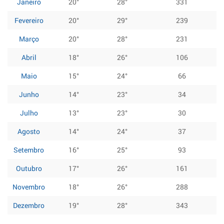
Janeiro
20°
28°
331
Fevereiro
20°
29°
239
Março
20°
28°
231
Abril
18°
26°
106
Maio
15°
24°
66
Junho
14°
23°
34
Julho
13°
23°
30
Agosto
14°
24°
37
Setembro
16°
25°
93
Outubro
17°
26°
161
Novembro
18°
26°
288
Dezembro
19°
28°
343