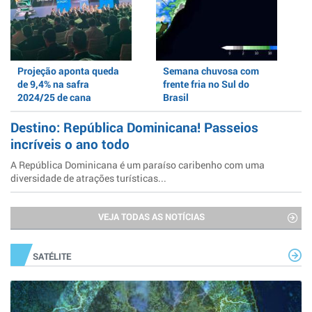
Projeção aponta queda
Semana chuvosa com
de 9,4% na safra
frente fria no Sul do
2024/25 de cana
Brasil
Destino: República Dominicana! Passeios
incríveis o ano todo
A República Dominicana é um paraíso caribenho com uma
diversidade de atrações turísticas...
VEJA TODAS AS NOTÍCIAS
SATÉLITE