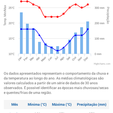
Temp. Min/Max
25°C
300 mm
Precipitação
20°C
200 mm
15°C
100 mm
10°C
0 mm
Jan
Abr
Jul
Out
Mar
Jun
Set
Dez
Fev
Maio
Ago
Nov
Highcharts.com
Os dados apresentados representam o comportamento da chuva e
da temperatura ao longo do ano. As médias climatológicas são
valores calculados a partir de um série de dados de 30 anos
observados. É possível identificar as épocas mais chuvosas/secas
e quentes/frias de uma região.
Mês
Minima (°C)
Máxima (°C)
Precipitação (mm)