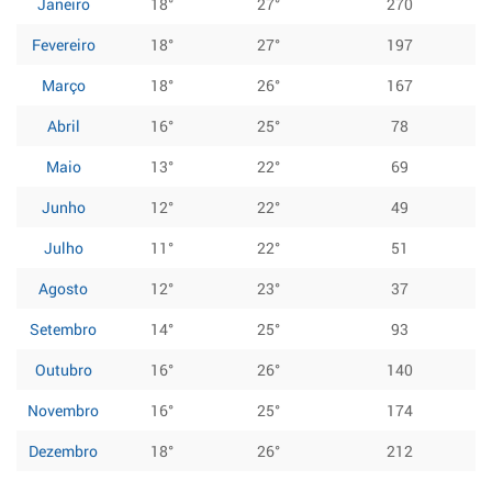
Janeiro
18°
27°
270
Fevereiro
18°
27°
197
Março
18°
26°
167
Abril
16°
25°
78
Maio
13°
22°
69
Junho
12°
22°
49
Julho
11°
22°
51
Agosto
12°
23°
37
Setembro
14°
25°
93
Outubro
16°
26°
140
Novembro
16°
25°
174
Dezembro
18°
26°
212