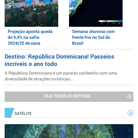
Projeção aponta queda
Semana chuvosa com
de 9,4% na safra
frente fria no Sul do
2024/25 de cana
Brasil
Destino: República Dominicana! Passeios
incríveis o ano todo
A República Dominicana é um paraíso caribenho com uma
diversidade de atrações turísticas...
VEJA TODAS AS NOTÍCIAS
SATÉLITE