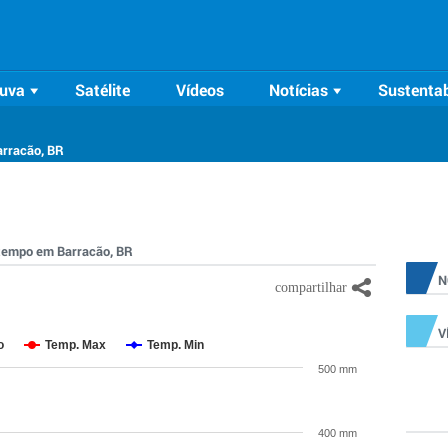
uva
Satélite
Vídeos
Notícias
Sustentab
arracão, BR
o tempo em Barracão, BR
N
V
o
Temp. Max
Temp. Min
500 mm
400 mm