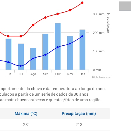
300 mm
Precipitação
200 mm
100 mm
0 mm
Jun
Jul
Ago
Set
Out
Nov
Dez
Highcharts.com
mportamento da chuva e da temperatura ao longo do ano.
culados a partir de um série de dados de 30 anos
ocas mais chuvosas/secas e quentes/frias de uma região.
Máxima (°C)
Precipitação (mm)
28°
213