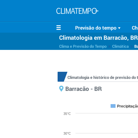
Previsão do tempo
Ch
Climatologia em Barracão, BR
>
>
Clima e Previsão do Tempo
Climática
B
Climatologia e histórico de previsão d
Barracão - BR
Precipitaçã
35°C
30°C