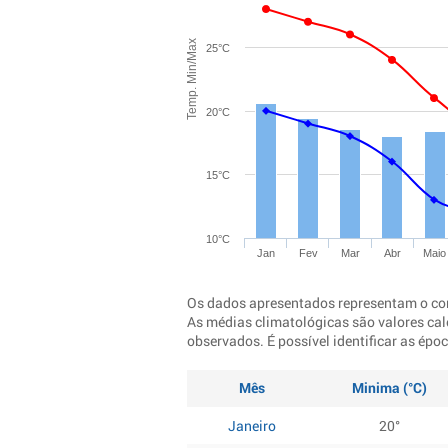
Temp. Min/Max
25°C
20°C
15°C
10°C
Jan
Fev
Mar
Abr
Maio
Os dados apresentados representam o co
As médias climatológicas são valores cal
observados. É possível identificar as ép
Mês
Minima (°C)
Janeiro
20°