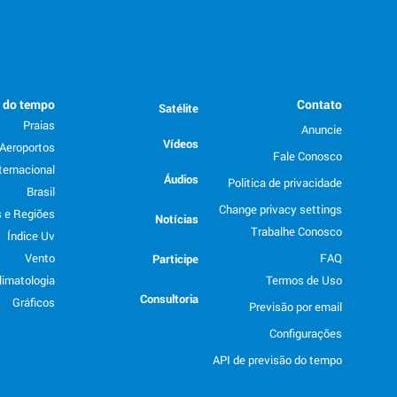
o do tempo
Contato
Satélite
Praias
Anuncie
Vídeos
Aeroportos
Fale Conosco
ternacional
Áudios
Politica de privacidade
Brasil
Change privacy settings
 e Regiões
Notícias
Trabalhe Conosco
Índice Uv
Vento
FAQ
Participe
limatologia
Termos de Uso
Consultoria
Gráficos
Previsão por email
Configurações
API de previsão do tempo