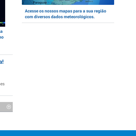
Acesse os nossos mapas para a sua região
com diversos dados meteorológicos.
sa
no
a!
ões