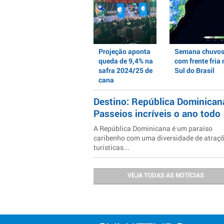
Projeção aponta
Semana chuvo
queda de 9,4% na
com frente fria 
safra 2024/25 de
Sul do Brasil
cana
Destino: República Dominican
Passeios incríveis o ano todo
A República Dominicana é um paraíso
caribenho com uma diversidade de atraç
turísticas...
VEJA TODAS AS NOTÍCIAS