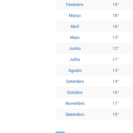
Fevereiro
19°
Março
18°
Abril
16°
Maio
13°
Junho
12°
Julho
11°
Agosto
13°
Setembro
14°
Outubro
16°
Novembro
17°
Dezembro
19°