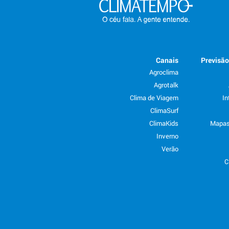
Canais
Previsã
Agroclima
Agrotalk
Clima de Viagem
In
ClimaSurf
ClimaKids
Mapas
Inverno
Verão
C