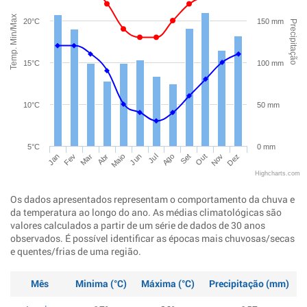
Temp. Min/Max
20°C
150 mm
Precipitação
15°C
100 mm
10°C
50 mm
5°C
0 mm
Jan
Abr
Jul
Out
Mar
Jun
Set
Dez
Fev
Maio
Ago
Nov
Highcharts.com
Os dados apresentados representam o comportamento da chuva e
da temperatura ao longo do ano. As médias climatológicas são
valores calculados a partir de um série de dados de 30 anos
observados. É possível identificar as épocas mais chuvosas/secas
e quentes/frias de uma região.
Mês
Minima (°C)
Máxima (°C)
Precipitação (mm)