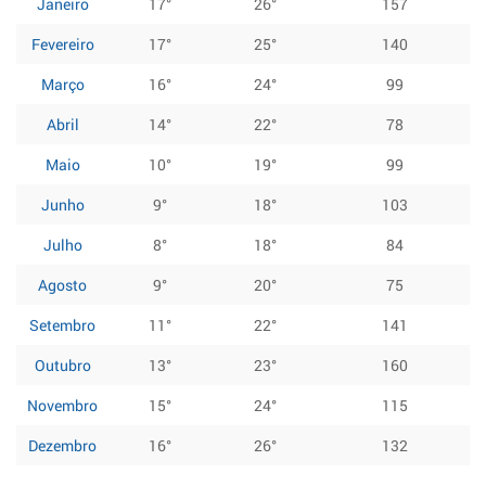
Janeiro
17°
26°
157
Fevereiro
17°
25°
140
Março
16°
24°
99
Abril
14°
22°
78
Maio
10°
19°
99
Junho
9°
18°
103
Julho
8°
18°
84
Agosto
9°
20°
75
Setembro
11°
22°
141
Outubro
13°
23°
160
Novembro
15°
24°
115
Dezembro
16°
26°
132