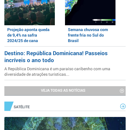
Projeção aponta queda
Semana chuvosa com
de 9,4% na safra
frente fria no Sul do
2024/25 de cana
Brasil
Destino: República Dominicana! Passeios
incríveis o ano todo
A República Dominicana é um paraíso caribenho com uma
diversidade de atrações turísticas...
VEJA TODAS AS NOTÍCIAS
SATÉLITE