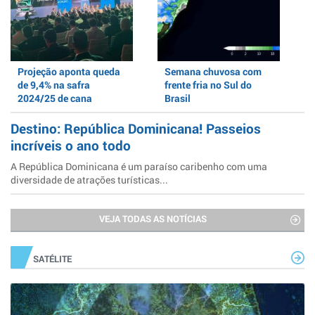
Projeção aponta queda
Semana chuvosa com
de 9,4% na safra
frente fria no Sul do
2024/25 de cana
Brasil
Destino: República Dominicana! Passeios
incríveis o ano todo
A República Dominicana é um paraíso caribenho com uma
diversidade de atrações turísticas...
VEJA TODAS AS NOTÍCIAS
SATÉLITE