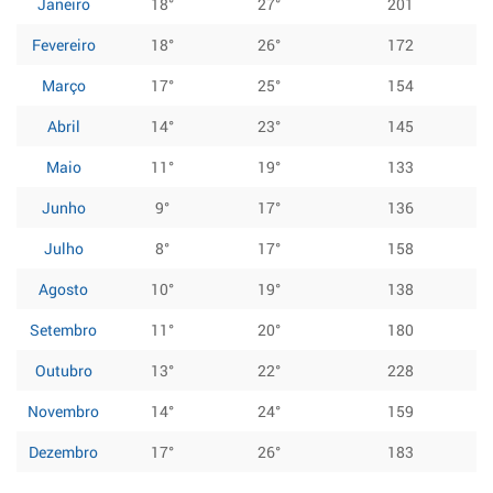
Janeiro
18°
27°
201
Fevereiro
18°
26°
172
Março
17°
25°
154
Abril
14°
23°
145
Maio
11°
19°
133
Junho
9°
17°
136
Julho
8°
17°
158
Agosto
10°
19°
138
Setembro
11°
20°
180
Outubro
13°
22°
228
Novembro
14°
24°
159
Dezembro
17°
26°
183