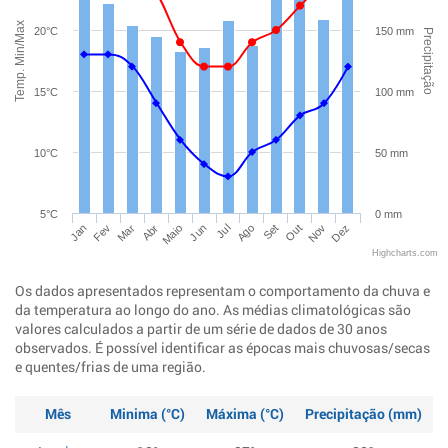
Temp. Min/Max
20°C
150 mm
Precipitação
15°C
100 mm
10°C
50 mm
5°C
0 mm
Jan
Abr
Jul
Out
Mar
Jun
Set
Dez
Fev
Maio
Ago
Nov
Highcharts.com
Os dados apresentados representam o comportamento da chuva e
da temperatura ao longo do ano. As médias climatológicas são
valores calculados a partir de um série de dados de 30 anos
observados. É possível identificar as épocas mais chuvosas/secas
e quentes/frias de uma região.
Mês
Minima (°C)
Máxima (°C)
Precipitação (mm)