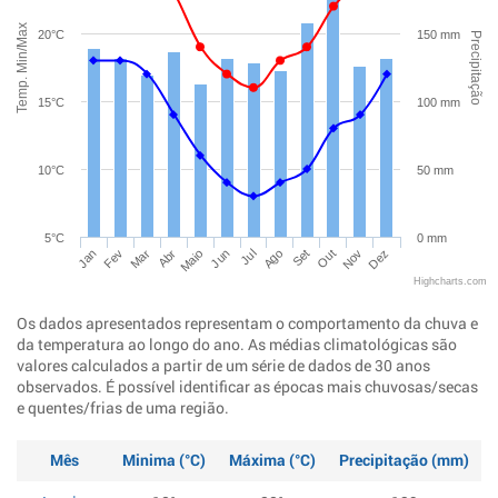
Temp. Min/Max
20°C
150 mm
Precipitação
15°C
100 mm
10°C
50 mm
5°C
0 mm
Jan
Abr
Jul
Out
Mar
Jun
Set
Dez
Fev
Maio
Ago
Nov
Highcharts.com
Os dados apresentados representam o comportamento da chuva e
da temperatura ao longo do ano. As médias climatológicas são
valores calculados a partir de um série de dados de 30 anos
observados. É possível identificar as épocas mais chuvosas/secas
e quentes/frias de uma região.
Mês
Minima (°C)
Máxima (°C)
Precipitação (mm)