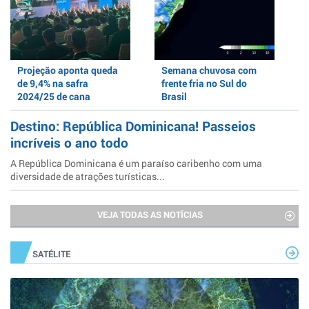
Projeção aponta queda
Semana chuvosa com
de 9,4% na safra
frente fria no Sul do
2024/25 de cana
Brasil
Destino: República Dominicana! Passeios
incríveis o ano todo
A República Dominicana é um paraíso caribenho com uma
diversidade de atrações turísticas...
VEJA TODAS AS NOTÍCIAS
SATÉLITE