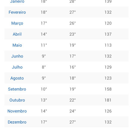
Janeiro
18°
28°
139
Fevereiro
18°
27°
132
Março
17°
26°
120
Abril
14°
23°
137
Maio
11°
19°
113
Junho
9°
17°
132
Julho
8°
16°
129
Agosto
9°
18°
123
Setembro
10°
19°
158
Outubro
13°
22°
181
Novembro
14°
24°
126
Dezembro
17°
27°
132