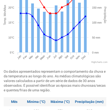
Temp. Min/Max
20°C
150 mm
Precipitação
15°C
100 mm
10°C
50 mm
5°C
0 mm
Jan
Abr
Jul
Out
Mar
Jun
Set
Dez
Fev
Maio
Ago
Nov
Highcharts.com
Os dados apresentados representam o comportamento da chuva e
da temperatura ao longo do ano. As médias climatológicas são
valores calculados a partir de um série de dados de 30 anos
observados. É possível identificar as épocas mais chuvosas/secas
e quentes/frias de uma região.
Mês
Minima (°C)
Máxima (°C)
Precipitação (mm)