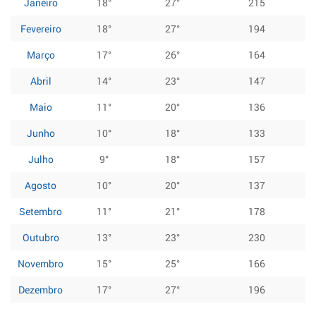
Janeiro
18°
27°
215
Fevereiro
18°
27°
194
Março
17°
26°
164
Abril
14°
23°
147
Maio
11°
20°
136
Junho
10°
18°
133
Julho
9°
18°
157
Agosto
10°
20°
137
Setembro
11°
21°
178
Outubro
13°
23°
230
Novembro
15°
25°
166
Dezembro
17°
27°
196