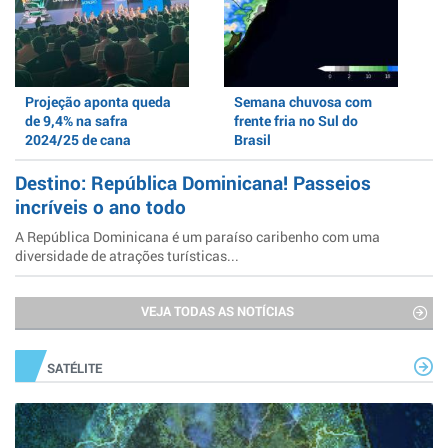
Projeção aponta queda
Semana chuvosa com
de 9,4% na safra
frente fria no Sul do
2024/25 de cana
Brasil
Destino: República Dominicana! Passeios
incríveis o ano todo
A República Dominicana é um paraíso caribenho com uma
diversidade de atrações turísticas...
VEJA TODAS AS NOTÍCIAS
SATÉLITE