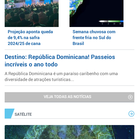
Projeção aponta queda
Semana chuvosa com
de 9,4% na safra
frente fria no Sul do
2024/25 de cana
Brasil
Destino: República Dominicana! Passeios
incríveis o ano todo
A República Dominicana é um paraíso caribenho com uma
diversidade de atrações turísticas...
VEJA TODAS AS NOTÍCIAS
SATÉLITE