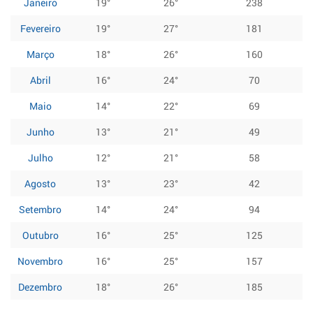
Janeiro
19°
26°
238
Fevereiro
19°
27°
181
Março
18°
26°
160
Abril
16°
24°
70
Maio
14°
22°
69
Junho
13°
21°
49
Julho
12°
21°
58
Agosto
13°
23°
42
Setembro
14°
24°
94
Outubro
16°
25°
125
Novembro
16°
25°
157
Dezembro
18°
26°
185