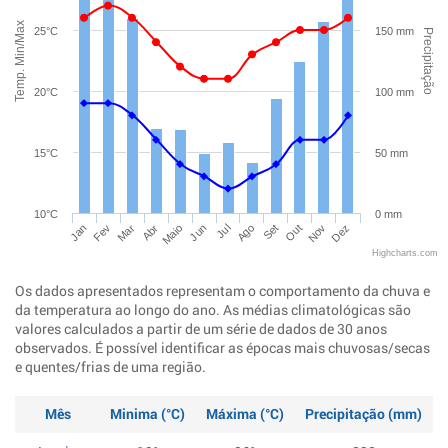
Temp. Min/Max
25°C
150 mm
Precipitação
20°C
100 mm
15°C
50 mm
10°C
0 mm
Jan
Abr
Jul
Out
Mar
Jun
Set
Dez
Fev
Maio
Ago
Nov
Highcharts.com
Os dados apresentados representam o comportamento da chuva e
da temperatura ao longo do ano. As médias climatológicas são
valores calculados a partir de um série de dados de 30 anos
observados. É possível identificar as épocas mais chuvosas/secas
e quentes/frias de uma região.
Mês
Minima (°C)
Máxima (°C)
Precipitação (mm)