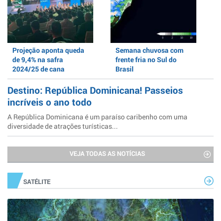
Projeção aponta queda
Semana chuvosa com
de 9,4% na safra
frente fria no Sul do
2024/25 de cana
Brasil
Destino: República Dominicana! Passeios
incríveis o ano todo
A República Dominicana é um paraíso caribenho com uma
diversidade de atrações turísticas...
VEJA TODAS AS NOTÍCIAS
SATÉLITE