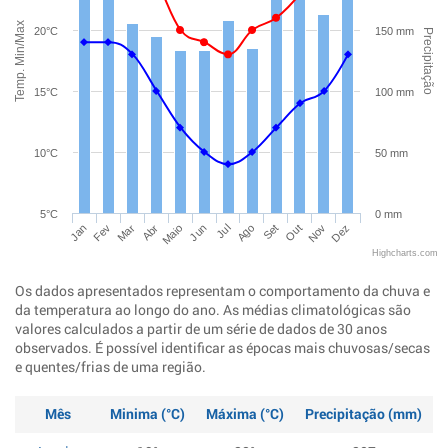
Temp. Min/Max
20°C
150 mm
Precipitação
15°C
100 mm
10°C
50 mm
5°C
0 mm
Jan
Abr
Jul
Out
Mar
Jun
Set
Dez
Fev
Maio
Ago
Nov
Highcharts.com
Os dados apresentados representam o comportamento da chuva e
da temperatura ao longo do ano. As médias climatológicas são
valores calculados a partir de um série de dados de 30 anos
observados. É possível identificar as épocas mais chuvosas/secas
e quentes/frias de uma região.
Mês
Minima (°C)
Máxima (°C)
Precipitação (mm)