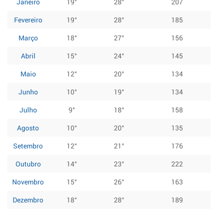
Janeiro
19°
28°
207
Fevereiro
19°
28°
185
Março
18°
27°
156
Abril
15°
24°
145
Maio
12°
20°
134
Junho
10°
19°
134
Julho
9°
18°
158
Agosto
10°
20°
135
Setembro
12°
21°
176
Outubro
14°
23°
222
Novembro
15°
26°
163
Dezembro
18°
28°
189